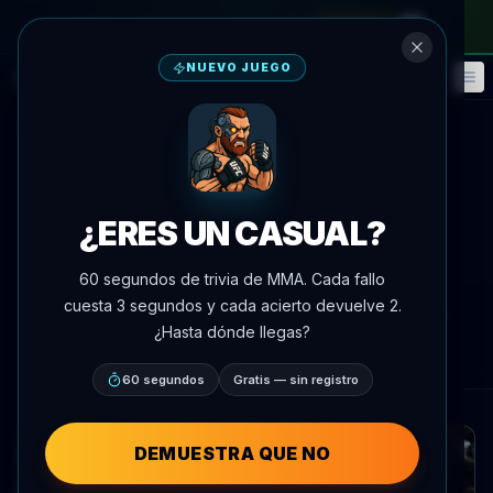
en el pase mensual
—
usa el código
META
NUEVO JUEGO
Fantasía
Eventos
🎮
📅
Volver a noticias
Anuncio de pelea
UFC 329
¿ERES UN CASUAL?
Conor McGregor Regresa al
Octágono en UFC 329
60 segundos de trivia de MMA. Cada fallo
cuesta 3 segundos y cada acierto devuelve 2.
Por
Oscar Nascimento
7 de julio de 2026
, 22:49
¿Hasta dónde llegas?
AgentMMA.com
60 segundos
Gratis — sin registro
DEMUESTRA QUE NO