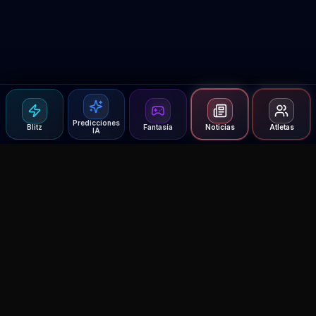
Predicciones
Blitz
Fantasía
Noticias
Atletas
IA
Agent MMA
The Ultimate MMA AI Assistant