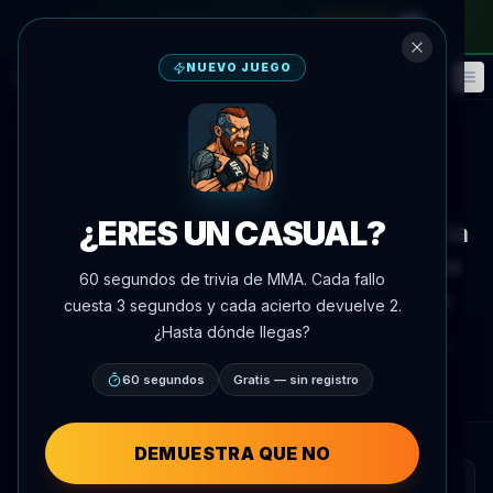
en el pase mensual
—
usa el código
META
NUEVO JUEGO
Fantasía
Eventos
🎮
📅
Volver a noticias
Entrevista
¿ERES UN CASUAL?
Alexander Volkov llama a Moscú la
mejor ciudad del mundo y discute
60 segundos de trivia de MMA. Cada fallo
los valores del Día de la Victoria
cuesta 3 segundos y cada acierto devuelve 2.
¿Hasta dónde llegas?
Por
Oscar Nascimento
9 de mayo de 2026
, 16:58
AgentMMA.com
60 segundos
Gratis — sin registro
DEMUESTRA QUE NO
RESUMEN RÁPIDO