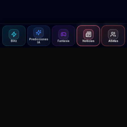
Predicciones
Blitz
Fantasía
Noticias
Atletas
IA
Agent MMA
The Ultimate MMA AI Assistant
© 2026 Agent MMA. All rights reserved.