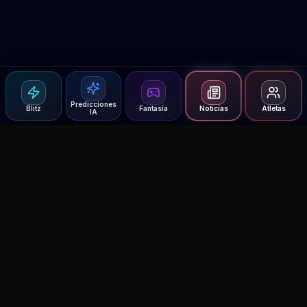
Predicciones
Blitz
Fantasía
Noticias
Atletas
IA
Agent MMA
The Ultimate MMA AI Assistant
© 2026 Agent MMA. All rights reserved.
UFC AI Predictions
Versus
AI Results
MMA Lab
Blitz