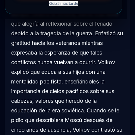
sobre el Día de la Victoria, afirmando que
Quizá más tarde
aunque celebra la victoria, siente más dolor
que alegría al reflexionar sobre el feriado
debido a la tragedia de la guerra. Enfatizó su
gratitud hacia los veteranos mientras
expresaba la esperanza de que tales
conflictos nunca vuelvan a ocurrir. Volkov
explicó que educa a sus hijos con una
mentalidad pacifista, enseñándoles la
importancia de cielos pacíficos sobre sus
cabezas, valores que heredó de la
educación de la era soviética. Cuando se le
pidió que describiera Moscú después de
cinco años de ausencia, Volkov contrastó su