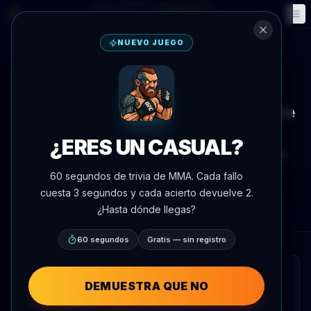
Fantasía
Eventos
🎮
📅
NUEVO JUEGO
Volver a noticias
Entrevista
Alexander Volkov discute el Día de
la Victoria y describe a Moscú
¿ERES UN CASUAL?
como la mejor ciudad del mundo
60 segundos de trivia de MMA. Cada fallo
Por
Oscar Nascimento
9 de mayo de 2026
, 17:11
cuesta 3 segundos y cada acierto devuelve 2.
AgentMMA.com
¿Hasta dónde llegas?
60 segundos
Gratis — sin registro
RESUMEN RÁPIDO
DEMUESTRA QUE NO
Alexander Volkov compartió su perspectiva