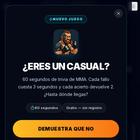
Fantasía
Eventos
🎮
📅
NUEVO JUEGO
Volver a noticias
Anuncio de pelea
Combate de Kickboxing Ivan
Shtyrkov vs. Gadji Avtomat
¿ERES UN CASUAL?
Encabeza Como Semifinal en RCC
25
60 segundos de trivia de MMA. Cada fallo
cuesta 3 segundos y cada acierto devuelve 2.
Por
Oscar Nascimento
4 de junio de 2026
, 15:50
¿Hasta dónde llegas?
AgentMMA.com
60 segundos
Gratis — sin registro
DEMUESTRA QUE NO
RESUMEN RÁPIDO