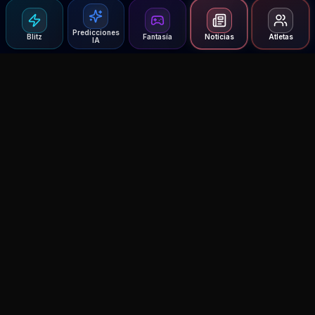
Predicciones
Blitz
Fantasía
Noticias
Atletas
IA
Agent MMA
The Ultimate MMA AI Assistant
© 2026 Agent MMA. All rights reserved.
UFC AI Predictions
Versus
AI Results
MMA Lab
Blitz
UFC Reddit (English)
Glow Up
Terms and Privacy
Contact