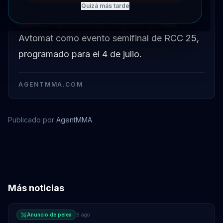
Se ha confirmado un enfrentamiento de
Quizá más tarde
kickboxing entre Ivan Shtyrkov y Gadji
Avtomat como evento semifinal de RCC 25,
programado para el 4 de julio.
AGENTMMA.COM
Publicado por
AgentMMA
Ivan Shtyrkov
Más noticias
Anuncio de pelea
8 ago