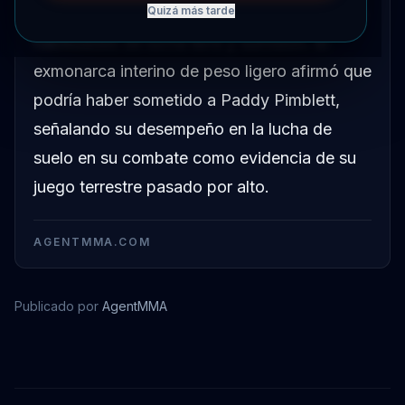
aficionados subestiman constantemente sus
Quizá más tarde
habilidades de lucha libre y sumisión. El
exmonarca interino de peso ligero afirmó que
podría haber sometido a Paddy Pimblett,
señalando su desempeño en la lucha de
suelo en su combate como evidencia de su
juego terrestre pasado por alto.
AGENTMMA.COM
Publicado por
AgentMMA
Paddy Pimblett
Justin Gaethje