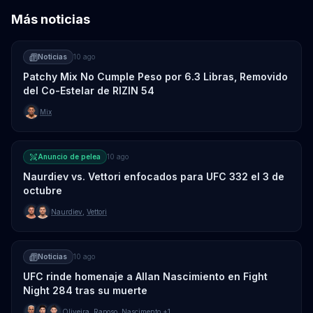
Más noticias
Noticias
10 ago
Patchy Mix No Cumple Peso por 6.3 Libras, Removido
del Co-Estelar de RIZIN 54
Mix
Anuncio de pelea
10 ago
Naurdiev vs. Vettori enfocados para UFC 332 el 3 de
octubre
Naurdiev
,
Vettori
Noticias
10 ago
UFC rinde homenaje a Allan Nascimiento en Fight
Night 284 tras su muerte
Oliveira
,
Raposo
,
Nascimento
+1