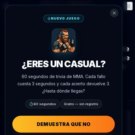
Fantasía
Eventos
🎮
📅
NUEVO JUEGO
Volver a noticias
Entrevista
Justin Gaethje dice que su lucha de
suelo está subestimada, afirma que
¿ERES UN CASUAL?
podría someter a Paddy Pimblett
60 segundos de trivia de MMA. Cada fallo
Por
Oscar Nascimento
4 de junio de 2026
, 17:11
cuesta 3 segundos y cada acierto devuelve 3.
AgentMMA.com
¿Hasta dónde llegas?
60 segundos
Gratis — sin registro
RESUMEN RÁPIDO
DEMUESTRA QUE NO
Justin Gaethje cree que los peleadores y