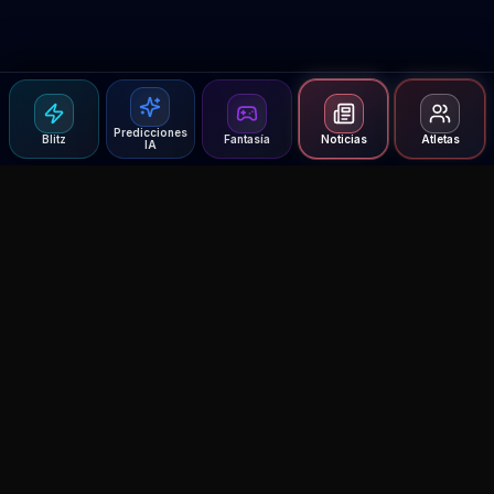
Predicciones
Blitz
Fantasía
Noticias
Atletas
IA
Agent MMA
The Ultimate MMA AI Assistant
© 2026 Agent MMA. All rights reserved.
UFC AI Predictions
Versus
AI Results
MMA Lab
Blitz
UFC Reddit (English)
Glow Up
Terms and Privacy
Contact