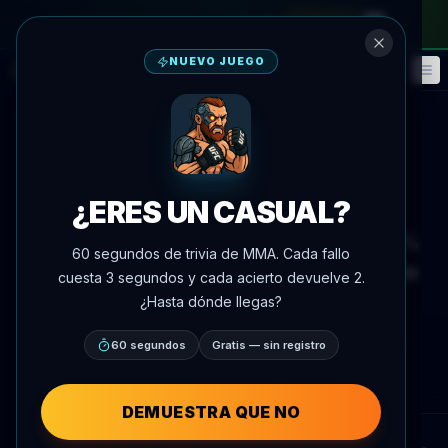
en el pase mensual
—
usa el código
META
NUEVO JUEGO
Fantasía
Eventos
🎮
📅
Volver a noticias
Noticias
¿ERES UN CASUAL?
Gabriel Bonfim lidera los
welterweights activos con 53.9%
60 segundos de trivia de MMA. Cada fallo
de precisión en derribos antes de
cuesta 3 segundos y cada acierto devuelve 2.
UFC Vegas 118
¿Hasta dónde llegas?
Por
Oscar Nascimento
60 segundos
Gratis — sin registro
4 de junio de 2026
, 19:11
AgentMMA.com
DEMUESTRA QUE NO