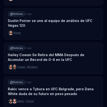
Noticias
4 ago
Dustin Poirier se une al equipo de análisis de UFC
Vegas 120
Poirier
Noticias
4 ago
Hailey Cowan Se Retira del MMA Después de
Acumular un Récord de 0-4 en la UFC
Cowan
,
Milosevic
Noticias
3 ago
Rakic vence a Tybura en UFC Belgrade, pero Dana
White duda de su futuro en peso pesado
Rakic
,
Tybura