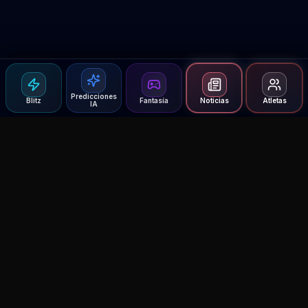
Predicciones
Blitz
Fantasía
Noticias
Atletas
IA
Agent MMA
The Ultimate MMA AI Assistant
© 2026 Agent MMA. All rights reserved.