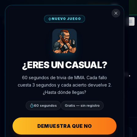
en el pase mensual
—
usa el código
META
NUEVO JUEGO
Fantasía
Eventos
🎮
📅
Volver a noticias
Provocación
¿ERES UN CASUAL?
Carlos Prates se ofrece como
suplente para Islam Makhachev vs.
60 segundos de trivia de MMA. Cada fallo
Ian Garry
cuesta 3 segundos y cada acierto devuelve 2.
¿Hasta dónde llegas?
Por
Oscar Nascimento
4 de junio de 2026
, 19:28
AgentMMA.com
60 segundos
Gratis — sin registro
DEMUESTRA QUE NO
RESUMEN RÁPIDO