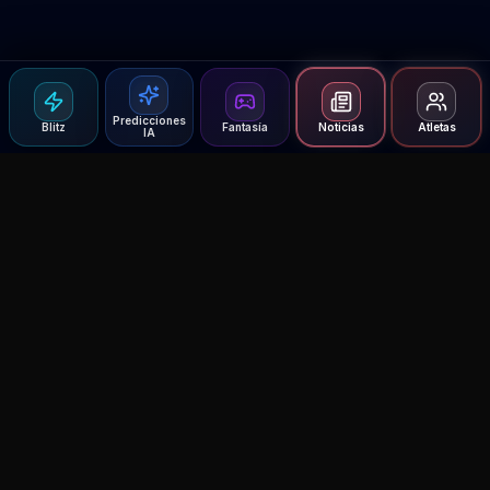
Predicciones
Blitz
Fantasía
Noticias
Atletas
IA
Agent MMA
The Ultimate MMA AI Assistant
© 2026 Agent MMA. All rights reserved.
UFC AI Predictions
Versus
AI Results
MMA Lab
Blitz