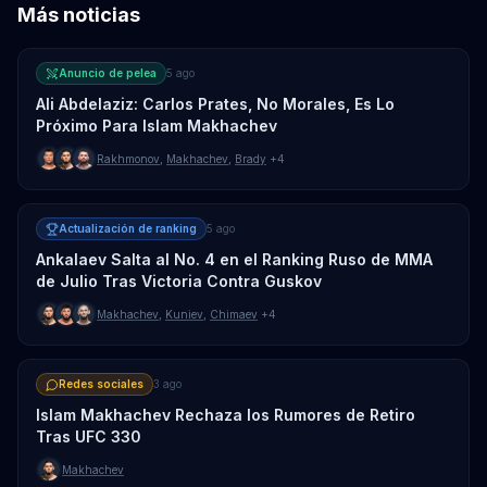
Más noticias
Anuncio de pelea
5 ago
Ali Abdelaziz: Carlos Prates, No Morales, Es Lo
Próximo Para Islam Makhachev
Rakhmonov
,
Makhachev
,
Brady
+4
Actualización de ranking
5 ago
Ankalaev Salta al No. 4 en el Ranking Ruso de MMA
de Julio Tras Victoria Contra Guskov
Makhachev
,
Kuniev
,
Chimaev
+4
Redes sociales
3 ago
Islam Makhachev Rechaza los Rumores de Retiro
Tras UFC 330
Makhachev