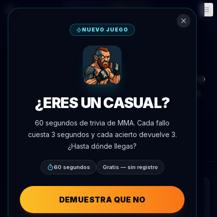
Fantasía
Eventos
🎮
📅
NUEVO JUEGO
Volver a noticias
Noticias
Belal Muhammad abre como ligero
favorito sobre Gabriel Bonfim en
¿ERES UN CASUAL?
UFC Vegas 118
60 segundos de trivia de MMA. Cada fallo
Por
Oscar Nascimento
4 de junio de 2026
, 19:43
cuesta 3 segundos y cada acierto devuelve 3.
AgentMMA.com
¿Hasta dónde llegas?
60 segundos
Gratis — sin registro
RESUMEN RÁPIDO
DEMUESTRA QUE NO
Belal Muhammad entra en su combate de