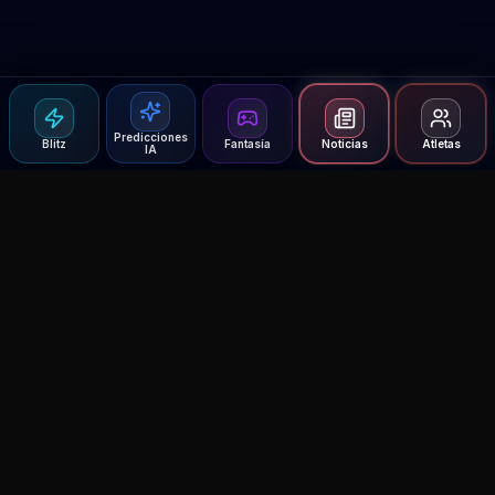
Predicciones
Blitz
Fantasía
Noticias
Atletas
IA
Agent MMA
The Ultimate MMA AI Assistant
© 2026 Agent MMA. All rights reserved.
UFC AI Predictions
Versus
AI Results
MMA Lab
Blitz
UFC Reddit (English)
Glow Up
Terms and Privacy
Contact