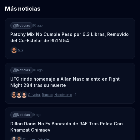
Más noticias
Noticias
10 ago
Patchy Mix No Cumple Peso por 6.3 Libras, Removido
del Co-Estelar de RIZIN 54
Mix
Noticias
10 ago
UFC rinde homenaje a Allan Nascimiento en Fight
Night 284 tras su muerte
Oliveira
,
Raposo
,
Nascimento
+1
Noticias
9 ago
Dillon Danis No Es Baneado de RAF Tras Pelea Con
Khamzat Chimaev
Chimaev
,
Woodley