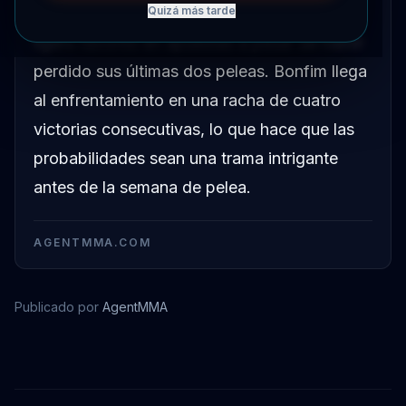
UFC Vegas 118 contra Gabriel Bonfim como
Quizá más tarde
ligero favorito en apuestas a pesar de haber
perdido sus últimas dos peleas. Bonfim llega
al enfrentamiento en una racha de cuatro
victorias consecutivas, lo que hace que las
probabilidades sean una trama intrigante
antes de la semana de pelea.
AGENTMMA.COM
Publicado por
AgentMMA
Gabriel Bonfim
Belal Muhammad