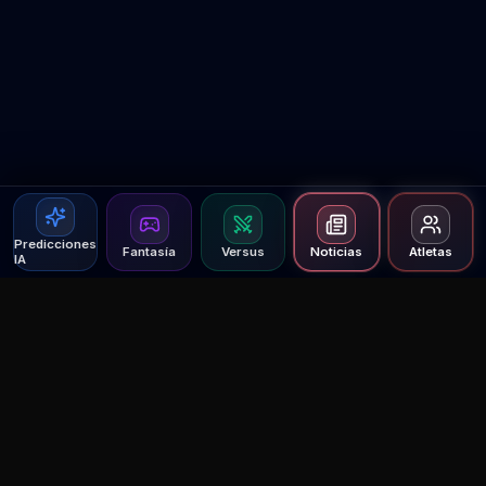
Predicciones
Fantasía
Versus
Noticias
Atletas
IA
Agent MMA
The Ultimate MMA AI Assistant