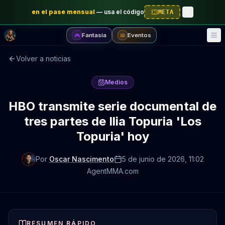
en el pase mensual
—
usa el código
META
Fantasía
Eventos
🎮
📅
Volver a noticias
Medios
HBO transmite serie documental de
tres partes de Ilia Topuria 'Los
Topuria' hoy
Por
Oscar Nascimento
5 de junio de 2026
, 11:02
AgentMMA.com
RESUMEN RÁPIDO