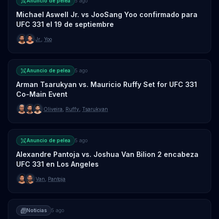
Anuncio de pelea
5 ago
Michael Aswell Jr. vs JooSang Yoo confirmado para
UFC 331 el 19 de septiembre
Jr.
,
Yoo
Anuncio de pelea
5 ago
Arman Tsarukyan vs. Mauricio Ruffy Set for UFC 331
Co-Main Event
Oliveira
,
Ruffy
,
Tsarukyan
Anuncio de pelea
5 ago
Alexandre Pantoja vs. Joshua Van Bilion 2 encabeza
UFC 331 en Los Angeles
Van
,
Pantoja
Noticias
5 ago