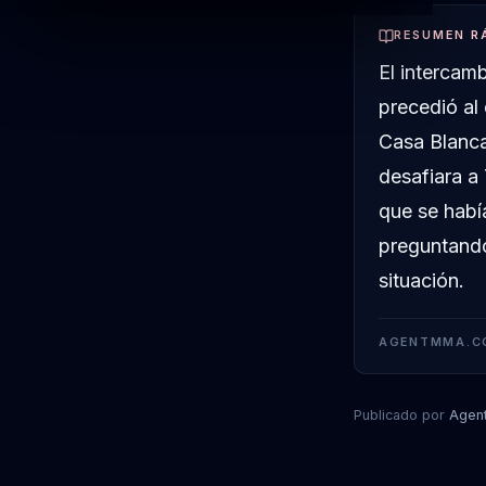
RESUMEN R
El intercamb
precedió al
Casa Blanca
desafiara a 
que se habí
preguntando
situación.
AGENTMMA.C
Publicado por
Agen