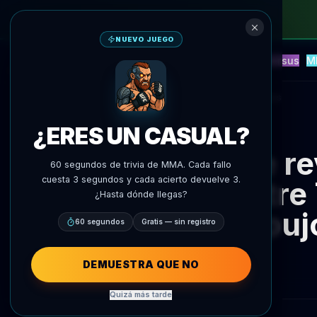
NUEVO JUEGO
NEW
Blitz
Eventos
Fantasía
Versus
M
Predicciones IA
AgentMMA
Volver a noticias
¿ERES UN CASUAL?
Se r
60 segundos de trivia de MMA. Cada fallo
cuesta 3 segundos y cada acierto devuelve 3.
entre
¿Hasta dónde llegas?
empujó
60 segundos
Gratis — sin registro
DEMUESTRA QUE NO
Quizá más tarde