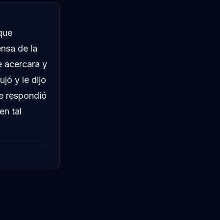
 que
ensa de la
e acercara y
jó y le dijo
je respondió
en tal