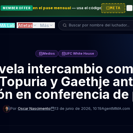
en el pase mensual
—
usa el código
META
MEMBER OFFER
Buscar luchador...
MA Lab
Atletas
Más
Medios
UFC White House
evela intercambio com
 Topuria y Gaethje ant
n en conferencia de
Por
Oscar Nascimento
13 de junio de 2026
, 10:19
AgentMMA.com