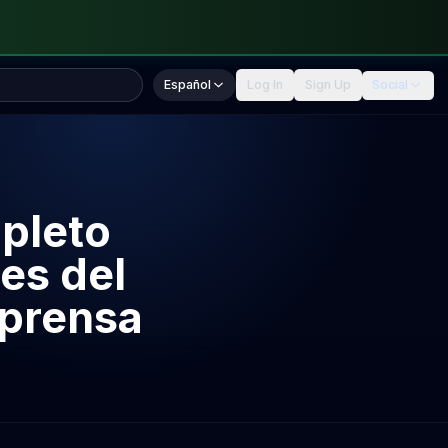
Español
Log In
Sign Up
Social
pleto
es del
 prensa