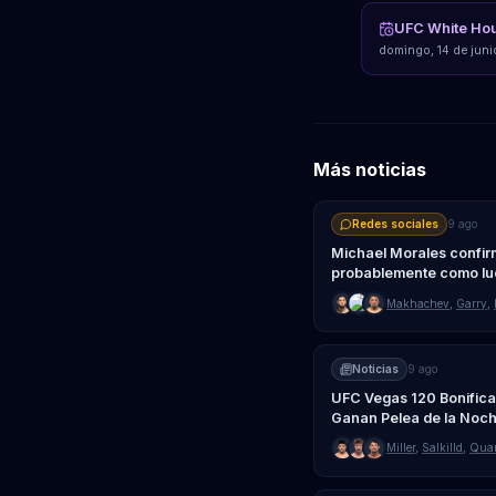
UFC White Ho
domingo, 14 de jun
Más noticias
Redes sociales
9 ago
Michael Morales confi
probablemente como luc
evento principal
Makhachev
,
Garry
,
Noticias
9 ago
UFC Vegas 120 Bonificac
Ganan Pelea de la Noc
Miller
,
Salkilld
,
Quar