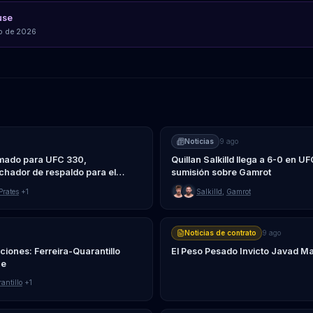
use
io de 2026
Noticias
9 ago
rmado para UFC 330,
Quillan Salkilld llega a 6-0 en UF
hador de respaldo para el
sumisión sobre Gamrot
Prates
+1
Salkilld
,
Gamrot
Noticias de contrato
9 ago
iones: Ferreira-Quarantillo
El Peso Pesado Invicto Javad M
he
antillo
+1