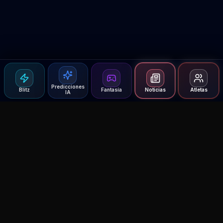
Predicciones
Blitz
Fantasía
Noticias
Atletas
IA
Agent MMA
The Ultimate MMA AI Assistant