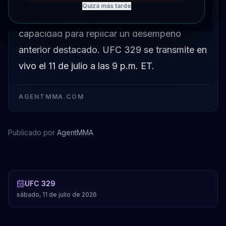
Cory Sandhagen está listo para competir en
Quizá más tarde
UFC 329, con la promoción destacando su
capacidad para replicar un desempeño
anterior destacado. UFC 329 se transmite en
vivo el 11 de julio a las 9 p.m. ET.
AGENTMMA.COM
Publicado por
AgentMMA
Cory Sandhagen
UFC 329
sábado, 11 de julio de 2026