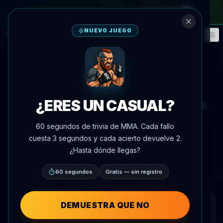
en el pase mensual
—
usa el código
META
NUEVO JUEGO
Fantasía
Eventos
🎮
📅
Volver a noticias
Anuncio de pelea
UFC 329
¿ERES UN CASUAL?
Cory Sandhagen apunta a repetir
su desempeño en UFC 329
60 segundos de trivia de MMA. Cada fallo
cuesta 3 segundos y cada acierto devuelve 2.
Por
Oscar Nascimento
7 de julio de 2026
, 18:08
¿Hasta dónde llegas?
AgentMMA.com
60 segundos
Gratis — sin registro
DEMUESTRA QUE NO
RESUMEN RÁPIDO