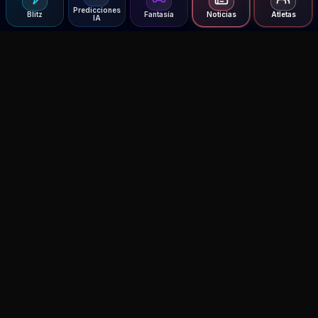
Predicciones
Blitz
Fantasía
Noticias
Atletas
IA
Agent MMA
The Ultimate MMA AI Assistant
© 2026 Agent MMA. All rights reserved.
UFC AI Predictions
Versus
AI Results
MMA Lab
Blitz
UFC Reddit (English)
Glow Up
Terms and Privacy
Contact