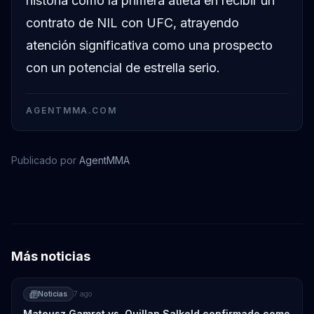
historia como la primera atleta en recibir un
contrato de NIL con UFC, atrayendo
atención significativa como una prospecto
con un potencial de estrella serio.
AGENTMMA.COM
Publicado por
AgentMMA
Frank Mir
Más noticias
Noticias
7 ago
Mateusz Gamrot vs. Quillan Salkeld confirmado como