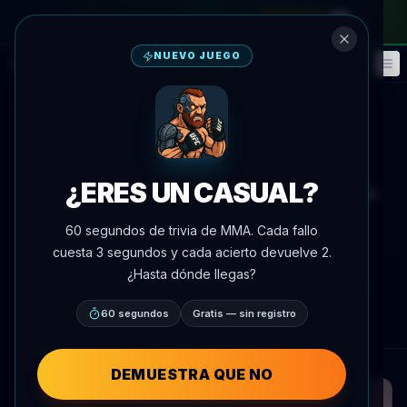
en el pase mensual
—
usa el código
META
NUEVO JUEGO
Fantasía
Eventos
🎮
📅
Volver a noticias
Noticias
¿ERES UN CASUAL?
La hija de Frank Mir llega a 4-0 a
los 23, presume título de lucha
60 segundos de trivia de MMA. Cada fallo
NCAA y contrato NIL con UFC
cuesta 3 segundos y cada acierto devuelve 2.
¿Hasta dónde llegas?
Por
Oscar Nascimento
8 de julio de 2026
, 15:50
AgentMMA.com
60 segundos
Gratis — sin registro
DEMUESTRA QUE NO