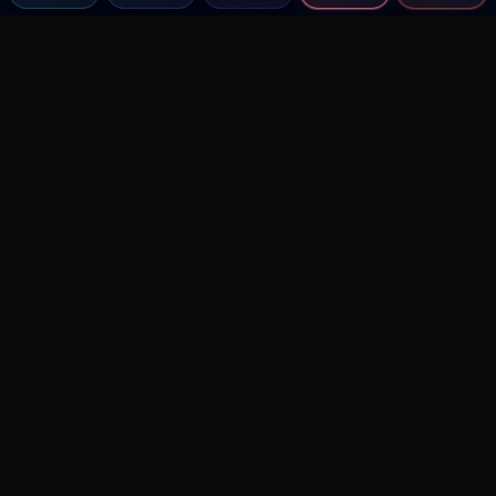
Agent MMA
The Ultimate MMA AI Assistant
© 2026 Agent MMA. All rights reserved.
UFC AI Predictions
Versus
AI Results
MMA Lab
Blitz
UFC Reddit (English)
Glow Up
Terms and Privacy
Contact