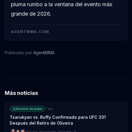
pluma rumbo a la ventana del evento más
grande de 2026.
AGENTMMA.COM
Publicado por
AgentMMA
Charles Oliveira
Paddy Pimblett
Amanda Nunes
Max Holloway
Más noticias
Anuncio de pelea
7 ago
Tsarukyan vs. Ruffy Confirmado para UFC 331
Después del Retiro de Oliveira
Oliveira
,
Nascimento
,
Chandler
+3