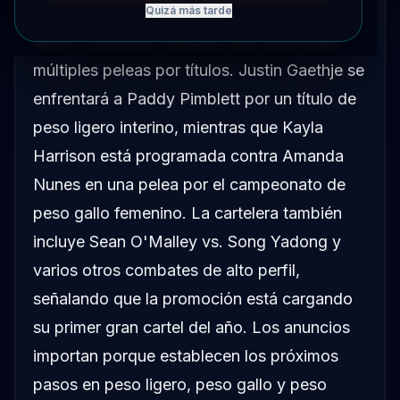
estacional de 2026 de UFC para revelar
Quizá más tarde
varios combates mayores que remodelan
múltiples peleas por títulos. Justin Gaethje se
enfrentará a Paddy Pimblett por un título de
peso ligero interino, mientras que Kayla
Harrison está programada contra Amanda
Nunes en una pelea por el campeonato de
peso gallo femenino. La cartelera también
incluye Sean O'Malley vs. Song Yadong y
varios otros combates de alto perfil,
señalando que la promoción está cargando
su primer gran cartel del año. Los anuncios
importan porque establecen los próximos
pasos en peso ligero, peso gallo y peso