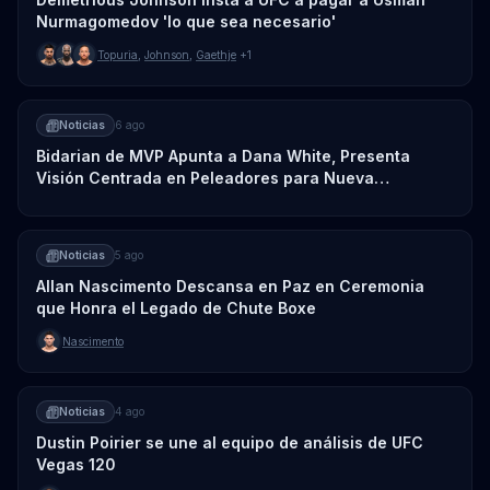
Nurmagomedov 'lo que sea necesario'
Topuria
,
Johnson
,
Gaethje
+1
Noticias
6 ago
Bidarian de MVP Apunta a Dana White, Presenta
Visión Centrada en Peleadores para Nueva
Promoción
Noticias
5 ago
Allan Nascimento Descansa en Paz en Ceremonia
que Honra el Legado de Chute Boxe
Nascimento
Noticias
4 ago
Dustin Poirier se une al equipo de análisis de UFC
Vegas 120