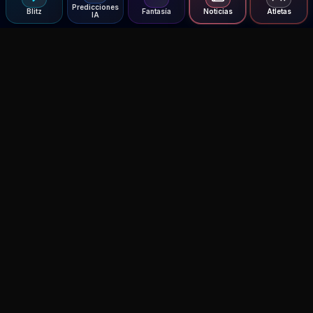
Predicciones
Blitz
Fantasía
Noticias
Atletas
IA
Agent MMA
The Ultimate MMA AI Assistant
© 2026 Agent MMA. All rights reserved.
UFC AI Predictions
Versus
AI Results
MMA Lab
Blitz
UFC Reddit (English)
Glow Up
Terms and Privacy
Contact