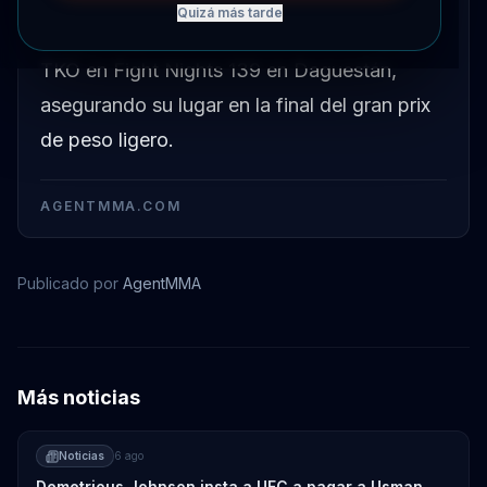
Quizá más tarde
Ahmed Aliyev derrotó a Tumer Ondar por
TKO en Fight Nights 139 en Daguestán,
asegurando su lugar en la final del gran prix
de peso ligero.
AGENTMMA.COM
Publicado por
AgentMMA
Más noticias
Noticias
6 ago
Demetrious Johnson insta a UFC a pagar a Usman