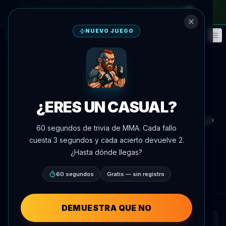
en el pase mensual
—
usa el código
META
NUEVO JUEGO
Fantasía
Eventos
🎮
📅
Volver a noticias
Noticias
¿ERES UN CASUAL?
Ahmed Aliyev Noquea a Tumer
Ondar para Llegar a la Final del GP
60 segundos de trivia de MMA. Cada fallo
de Peso Ligero de Fight Nights
cuesta 3 segundos y cada acierto devuelve 2.
¿Hasta dónde llegas?
Por
Oscar Nascimento
9 de julio de 2026
, 0:36
AgentMMA.com
60 segundos
Gratis — sin registro
DEMUESTRA QUE NO
RESUMEN RÁPIDO