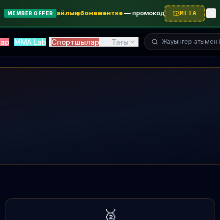
айлық абонементке
—
промокод
META
MEMBER OFFER
Жауынгерді іздеу...
тар
MMA Lab
Спортшылар
Тағы
🥈