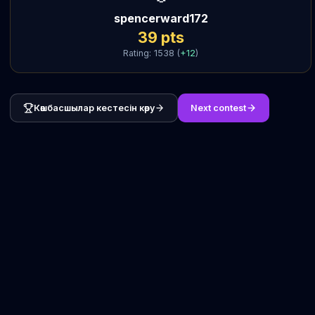
spencerward172
39
pts
Rating:
1538
(
+
12
)
Көшбасшылар кестесін көру
Next contest