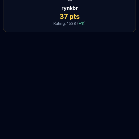
rynkbr
37
pts
Rating:
1538
(
+
11
)