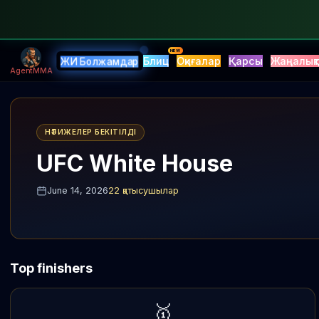
NEW
Блиц
Оқиғалар
Қарсы
Жаңалық
ЖИ Болжамдар
AgentMMA
НӘТИЖЕЛЕР БЕКІТІЛДІ
UFC White House
June 14, 2026
22
қатысушылар
Top finishers
🥇