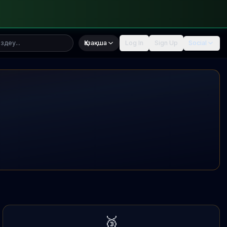
Қазақша
Log In
Sign Up
Social
🥉