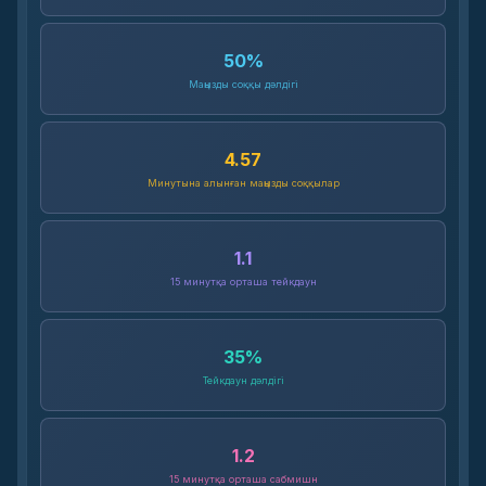
50
%
Маңызды соққы дәлдігі
4.57
Минутына алынған маңызды соққылар
1.1
15 минутқа орташа тейкдаун
35
%
Тейкдаун дәлдігі
1.2
15 минутқа орташа сабмишн