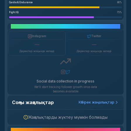
Cardio & Endurance
80
%
Fight IQ
75
%
Әлеуметтік желі өсімі
Instagram
Twitter
—
—
Деректер жақында келеді
Деректер жақында келеді
Social data collection in progress
We'll start tracking follower growth once data
becomes available
Соңғы жаңалықтар
Көбірек жаңалықтар
Жаңалықтарды жүктеу мүмкін болмады
Жиі қойылатын сұрақтар