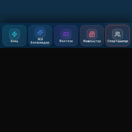
ЖИ
Блиц
Фэнтези
Жаңалықтар
Спортшылар
Болжамдар
Agent MMA
The Ultimate MMA AI Assistant
© 2026 Agent MMA. All rights reserved.
UFC AI Predictions
Versus
AI Results
MMA Lab
Blitz
UFC Reddit (English)
Glow Up
Terms and Privacy
Contact