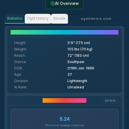
AI Overview
Statistics
Fight History
Socials
agentmma.com
Fighter Details
Height
:
5'9" (175 cm)
Weight
:
155 lbs (70 kg)
Reach
:
72" (183 cm)
Stance
:
Southpaw
DOB
:
19th Jan. 1989
Age
:
37
Division
:
Lightweight
AI Rank
:
Unranked
Мансап статистикасы
30-10-0
5.24
Минутына маңызды соққылар