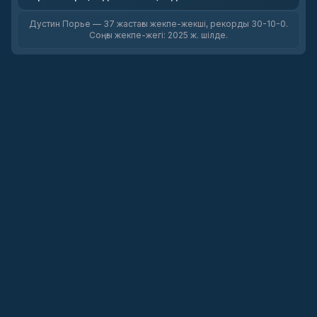
Дустин Порье — 37 жастағы жекпе-жекші, рекорды 30-10-0.
Соңғы жекпе-жегі: 2025 ж. шілде.