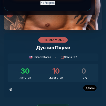
Кейінірек
THE DIAMOND
Дустин Порье
United States
•
Жасы
:
37
30
10
0
Жеңістер
Жеңілістер
ТЕҢ
Share