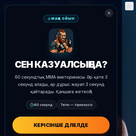
Фэнтези
Оқиғалар
🎮
📅
ЖАҢА ОЙЫН
СЕН КАЗУАЛСЫҢ БА?
60 секундтық MMA викторинасы. Әр қате 3
секунд алады, әр дұрыс жауап 3 секунд
қайтарады. Қаншаға жетесің?
60 секунд
Тегін — тіркелусіз
КЕРІСІНШЕ ДӘЛЕЛДЕ