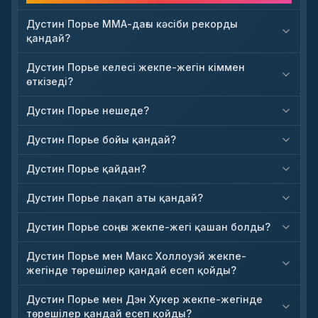
Дустин Порье ММА-дағы кәсіби рекорды
қандай?
Дустин Порье келесі жекпе-жегін кіммен
өткізеді?
Дустин Порье нешеде?
Дустин Порье бойы қандай?
Дустин Порье қайдан?
Дустин Порье лақап аты қандай?
Дустин Порье соңғы жекпе-жегі қашан болды?
Дустин Порье мен Макс Холлоуэй жекпе-
жегінде төрешілер қандай есеп қойды?
Дустин Порье мен Дэн Хукер жекпе-жегінде
төрешілер қандай есеп қойды?