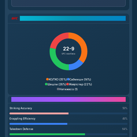
UFC жазбаларының талдауы
22-9
UFC жазбасы
KO/TKO
(
35%
)
Сабмишн
(
14%
)
Шешім
(
28%
)
Жеңілістер
(
22%
)
Нәтижесіз
(
1
)
Performance Breakdown
Striking Accuracy
50
%
Grappling Efficiency
49
%
Takedown Defense
64
%