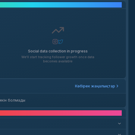
Әлеуметтік желі өсімі
Social data collection in progress
We'll start tracking follower growth once data
becomes available
Көбірек жаңалықтар
мкін болмады
қтар