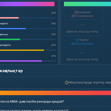
Жауынгер талдауы
Instagram
48
%
@dricusduplessis
мділігі
58
%
—
Деректер жақында келеді
орғаныс
50
%
Twitter
@dricusduplessis
өзімділік
83
%
—
80
%
Деректер жақында келеді
 жаңалықтар
Жаңалықтарды жүктеу мү
Жиі қойылатын сұра
лесси ММА-дағы кәсіби рекорды қандай?
лесси келесі жекпе-жегін кіммен өткізеді?