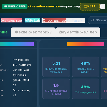
айлық абонементке
—
промокод
META
MEMBER OFFER
Жауынгерді 
Жаңалықтар
MMA Lab
Спортшылар
Тағы
тика
Жекпе-жек тарихы
Әлеуметтік желілер
нгер мәліметтері
Мансап статистикасы
6'1" (185 см)
5.21
48
%
ы
:
185 lbs (84 кг)
Минутына маңызды
Маңызды соққы
Ми
ындығы
:
76" (193 см)
соққылар
дәлдігі
ма
Ауыспалы
үні
:
14 Қаң. 1994
1.9
32
48
%
он
:
Орта салмақ
15 минутқа орташа
15
Тейкдаун дәлдігі
тейкдаун
инг
:
#2