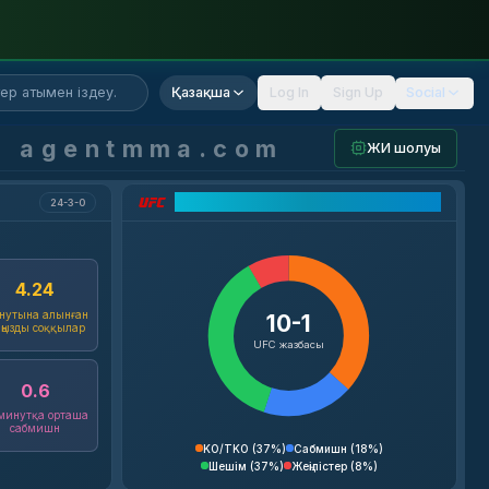
іздеу...
Қазақша
Log In
Sign Up
Social
agentmma.com
ЖИ шолуы
UFC жазбаларының талдауы
24-3-0
4.24
нутына алынған
10-1
ңызды соққылар
UFC жазбасы
0.6
 минутқа орташа
сабмишн
KO/TKO
(
37%
)
Сабмишн
(
18%
)
Шешім
(
37%
)
Жеңілістер
(
8%
)