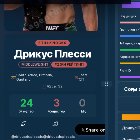
agentmma.com
Соққы дәлдігі
Грэпплинг тиі
STILLKNOCKS
Тейкдаундан қ
Дрикус Плесси
Кардио және т
MIDDLEWEIGHT
#2 ЖИ РЕЙТИНГІ
Fight IQ
South Africa
, Pretoria,
Team
Gauteng
CIT
Жасы
:
32
Соңғы
24
3
0
Жеңістер
Жеңілістер
ТЕҢ
Дрикус П
Share on X
@dricusduplessis
@dricusduplessis
Дрикус П