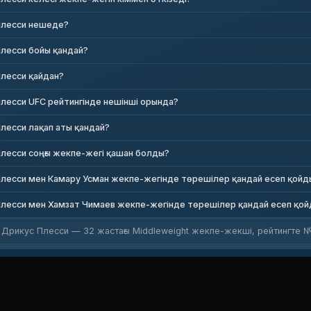
Плесси нешеде?
лесси бойы қандай?
лесси қайдан?
лесси UFC рейтингінде нешінші орында?
лесси лақап аты қандай?
лесси соңғы жекпе-жегі қашан болды?
лесси мен Камару Усман жекпе-жегінде төрешілер қандай есеп қойд
лесси мен Хамзат Чимаев жекпе-жегінде төрешілер қандай есеп қо
Дрикус Плесси — 32 жастағы Middleweight жекпе-жекші, рейтингте №