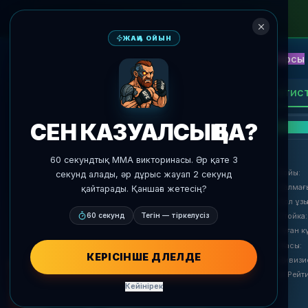
ЖАҢА ОЙЫН
NEW
Блиц
Оқиғалар
Фэнтези
Қарсы
ЖИ Болжамдар
AgentMMA
Статис
1
СЕРИЯ
:
СЕН КАЗУАЛСЫҢ БА?
Жауы
60 секундтық MMA викторинасы. Әр қате 3
Бойы
:
секунд алады, әр дұрыс жауап 2 секунд
Салмағ
қайтарады. Қаншаға жетесің?
Қол ұз
60 секунд
Тегін — тіркелусіз
Стойка
:
Туған к
Жасы
:
КЕРІСІНШЕ ДӘЛЕЛДЕ
Дивизи
AI Рейт
Кейінірек