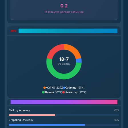
0.2
15 минутқа орташа сабмишн
UFC жазбаларының талдауы
18-7
UFC жазбасы
KO/TKO
(
22%
)
Сабмишн
(
4%
)
Шешім
(
52%
)
Жеңілістер
(
22%
)
Performance Breakdown
Striking Accuracy
42
%
Grappling Efficiency
69
%