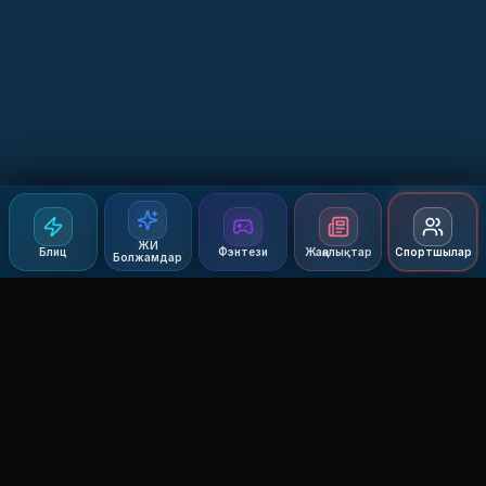
ЖИ
Блиц
Фэнтези
Жаңалықтар
Спортшылар
Болжамдар
Agent MMA
The Ultimate MMA AI Assistant