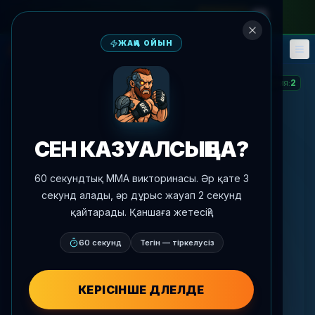
айлық абонементке
—
промокод
META
ЖАҢА ОЙЫН
Фэнтези
Оқиғалар
🎮
📅
2
СЕРИЯ
:
СЕН КАЗУАЛСЫҢ БА?
60 секундтық MMA викторинасы. Әр қате 3
секунд алады, әр дұрыс жауап 2 секунд
қайтарады. Қаншаға жетесің?
60 секунд
Тегін — тіркелусіз
КЕРІСІНШЕ ДӘЛЕЛДЕ