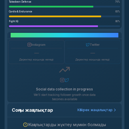
Takedown Defense
76
%
Cardio & Endurance
83
%
Fight IQ
80
%
Әлеуметтік желі өсімі
Instagram
Twitter
—
—
Деректер жақында келеді
Деректер жақында келеді
Social data collection in progress
We'll start tracking follower growth once data
becomes available
Соңғы жаңалықтар
Көбірек жаңалықтар
Жаңалықтарды жүктеу мүмкін болмады