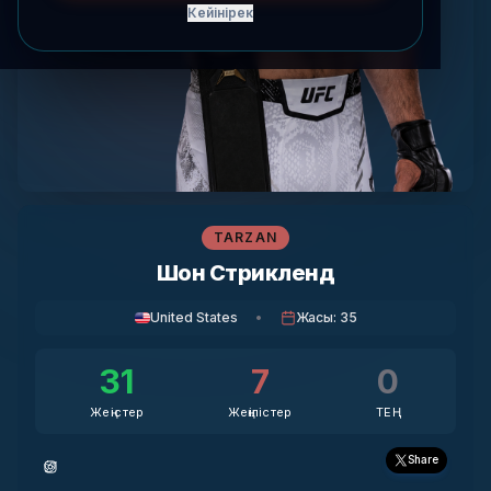
Кейінірек
TARZAN
Шон Стрикленд
United States
•
Жасы
:
35
31
7
0
Жеңістер
Жеңілістер
ТЕҢ
Share