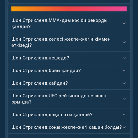
Жиі қойылатын сұрақтар
Шон Стрикленд ММА-дағы кәсіби рекорды
қандай?
Шон Стрикленд келесі жекпе-жегін кіммен
өткізеді?
Шон Стрикленд нешеде?
Шон Стрикленд бойы қандай?
Шон Стрикленд қайдан?
Шон Стрикленд UFC рейтингінде нешінші
орында?
Шон Стрикленд лақап аты қандай?
Шон Стрикленд соңғы жекпе-жегі қашан болды?