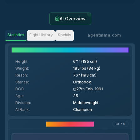
AI Overview
Statistics
Fight History
Socials
agentmma.com
Fighter Details
Height
:
6'1" (185 cm)
Weight
:
185 lbs (84 kg)
Reach
:
76" (193 cm)
Stance
:
Orthodox
DOB
:
27th Feb. 1991
Age
:
35
Division
:
Middleweight
AI Rank
:
Champion
Мансап статистикасы
31-7-0