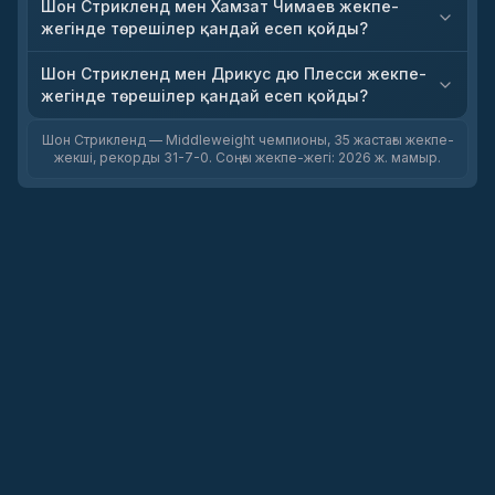
Шон Стрикленд мен Хамзат Чимаев жекпе-
жегінде төрешілер қандай есеп қойды?
Шон Стрикленд мен Дрикус дю Плесси жекпе-
жегінде төрешілер қандай есеп қойды?
Шон Стрикленд — Middleweight чемпионы, 35 жастағы жекпе-
жекші, рекорды 31-7-0. Соңғы жекпе-жегі: 2026 ж. мамыр.