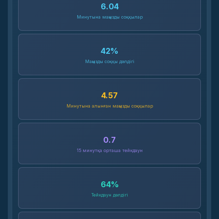
6.04
Минутына маңызды соққылар
42
%
Маңызды соққы дәлдігі
4.57
Минутына алынған маңызды соққылар
0.7
15 минутқа орташа тейкдаун
64
%
Тейкдаун дәлдігі