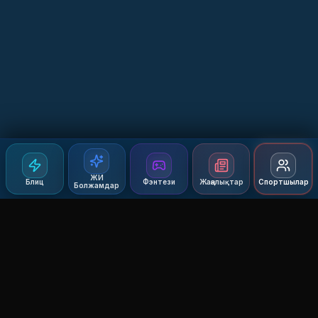
ЖИ
Блиц
Фэнтези
Жаңалықтар
Спортшылар
Болжамдар
Agent MMA
The Ultimate MMA AI Assistant