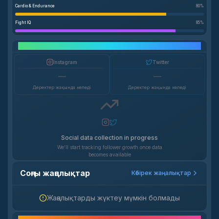
Cardio & Endurance
80
%
Fight IQ
85
%
Әлеуметтік желі өсімі
Instagram
Twitter
—
—
Деректер жақында келеді
Деректер жақында келеді
Social data collection in progress
We'll start tracking follower growth once data
becomes available
Соңғы жаңалықтар
Көбірек жаңалықтар
Жаңалықтарды жүктеу мүмкін болмады