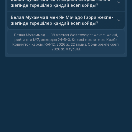
жегінде төрешілер қандай есеп қойды?
Белал Мухаммад мен Ян Мачадо Гэрри жекпе-
жегінде төрешілер қандай есеп қойды?
Белал Мухаммад — 38 жастағы Welterweight жекпе-жекші,
рейтингте №7, рекорды 24-5-0. Келесі жекпе-жек: Колби
Ковингтон қарсы, RAF12, 2026 ж. 22 тамыз. Соңғы жекпе-жегі:
2026 ж. маусым.