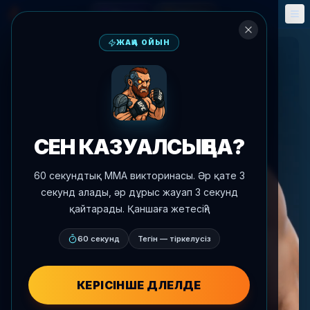
Фэнтези
Оқиғалар
🎮
📅
ЖАҢА ОЙЫН
СЕН КАЗУАЛСЫҢ БА?
60 секундтық MMA викторинасы. Әр қате 3
секунд алады, әр дұрыс жауап 3 секунд
қайтарады. Қаншаға жетесің?
60 секунд
Тегін — тіркелусіз
КЕРІСІНШЕ ДӘЛЕЛДЕ