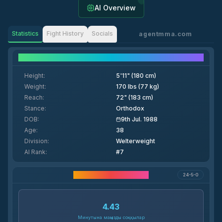
AI Overview
Statistics
Fight History
Socials
agentmma.com
Fighter Details
Height
:
5'11" (180 cm)
Weight
:
170 lbs (77 kg)
Reach
:
72" (183 cm)
Stance
:
Orthodox
DOB
:
9th Jul. 1988
Age
:
38
Division
:
Welterweight
AI Rank
:
#7
Мансап статистикасы
24-5-0
4.43
Минутына маңызды соққылар