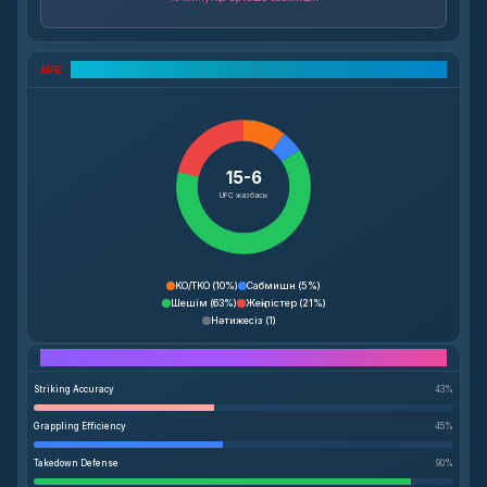
UFC жазбаларының талдауы
15-6
UFC жазбасы
KO/TKO
(
10%
)
Сабмишн
(
5%
)
Шешім
(
63%
)
Жеңілістер
(
21%
)
Нәтижесіз
(
1
)
Performance Breakdown
Striking Accuracy
43
%
Grappling Efficiency
45
%
Takedown Defense
90
%