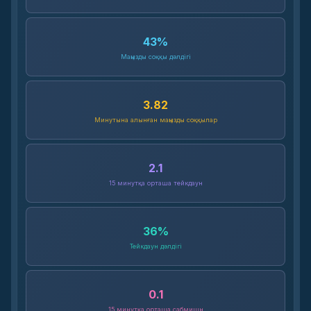
43
%
Маңызды соққы дәлдігі
3.82
Минутына алынған маңызды соққылар
2.1
15 минутқа орташа тейкдаун
36
%
Тейкдаун дәлдігі
0.1
15 минутқа орташа сабмишн