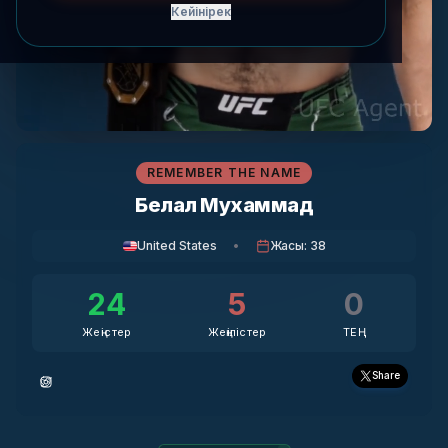
Кейінірек
REMEMBER THE NAME
Белал Мухаммад
United States
•
Жасы
:
38
24
5
0
Жеңістер
Жеңілістер
ТЕҢ
Share