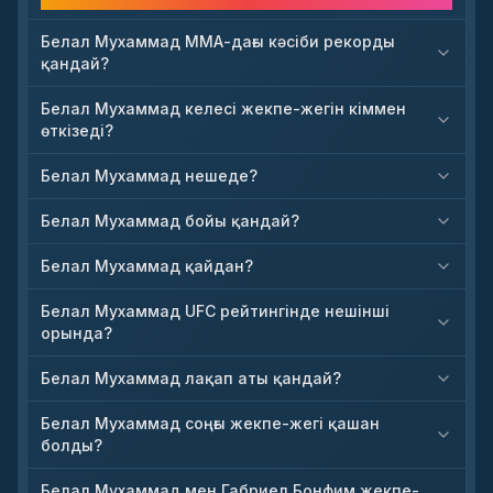
Жиі қойылатын сұрақтар
Белал Мухаммад ММА-дағы кәсіби рекорды
қандай?
Белал Мухаммад келесі жекпе-жегін кіммен
өткізеді?
Белал Мухаммад нешеде?
Белал Мухаммад бойы қандай?
Белал Мухаммад қайдан?
Белал Мухаммад UFC рейтингінде нешінші
орында?
Белал Мухаммад лақап аты қандай?
Белал Мухаммад соңғы жекпе-жегі қашан
болды?
Белал Мухаммад мен Габриел Бонфим жекпе-