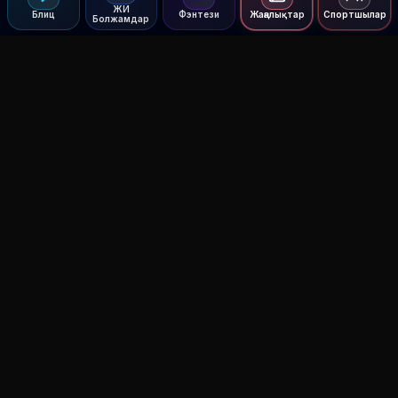
ЖИ
Блиц
Фэнтези
Жаңалықтар
Спортшылар
Болжамдар
Agent MMA
The Ultimate MMA AI Assistant
© 2026 Agent MMA. All rights reserved.
UFC AI Predictions
Versus
AI Results
MMA Lab
Blitz
UFC Reddit (English)
Glow Up
Terms and Privacy
Contact