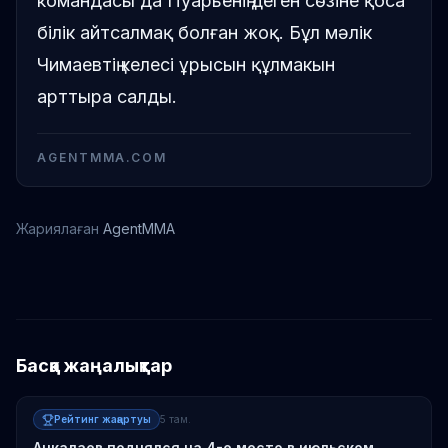
командасы да Пуарьенің деген сөзіне қоса
білік айтсалмақ болған жоқ. Бұл мәлік
Чимаевтің келесі ұрысын құлмакын
арттыра салды.
AGENTMMA.COM
Жариялаған
AgentMMA
Дустин Пойриер
Хамзат Чимаев
Басқа жаңалықтар
Рейтинг жаңартуы
5 там.
Анкалаев поднялся на 4-е место в июльском