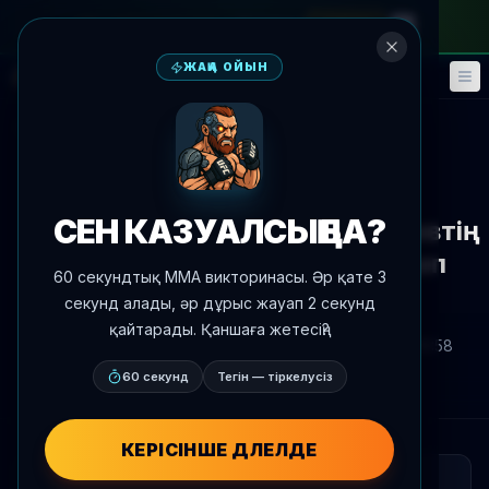
айлық абонементке
—
промокод
META
ЖАҢА ОЙЫН
Фэнтези
Оқиғалар
🎮
📅
Жаңалықтарға оралу
Медиа
СЕН КАЗУАЛСЫҢ БА?
Дастин Пуарье Хамзат Чимаевтің
салмағына сай түспегенін деп
60 секундтық MMA викторинасы. Әр қате 3
айтты
секунд алады, әр дұрыс жауап 2 секунд
қайтарады. Қаншаға жетесің?
Автор:
Oscar Nascimento
2026 ж. 9 мамыр
, 16:58
AgentMMA.com
60 секунд
Тегін — тіркелусіз
КЕРІСІНШЕ ДӘЛЕЛДЕ
ҚЫСҚАША