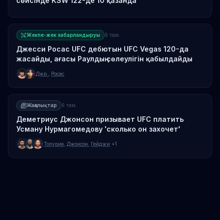
сөйсінде KSW 122-де 10 қазанда
Жекпе-жек хабарландыруы
6 там.
Джесси Росас UFC дебютын UFC Vegas 120-да
жасайды, ағасы Раулдың сөлеулігін қабылдайды
Джр.
,
Росас
Жаңалықтар
6 там.
Деметриус Джонсон призывает UFC платить
Усману Нурмагомедову 'сколько он захочет'
Топурия
,
Джонсон
,
Гейджи
+1