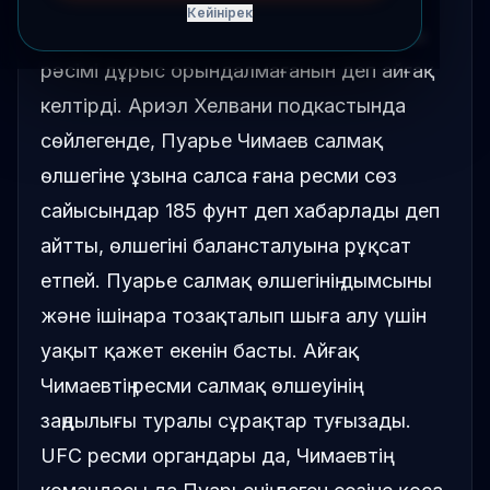
Кейінірек
Дастин Пуарье Хамзат Чимаевтің өлшем
рәсімі дұрыс орындалмағанын деп айғақ
келтірді. Ариэл Хелвани подкастында
сөйлегенде, Пуарье Чимаев салмақ
өлшегіне ұзына салса ғана ресми сөз
сайысындар 185 фунт деп хабарлады деп
айтты, өлшегіні балансталуына рұқсат
етпей. Пуарье салмақ өлшегінің дымсыны
және ішінара тозақталып шыға алу үшін
уақыт қажет екенін басты. Айғақ
Чимаевтің ресми салмақ өлшеуінің
заңдылығы туралы сұрақтар туғызады.
UFC ресми органдары да, Чимаевтің