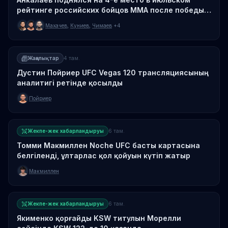
рейтинге российских бойцов MMA после победы
над Гусковым
Махачев
,
Куниев
,
Чимаев
+4
Жаңалықтар
4 там.
Дустин Пойриер UFC Vegas 120 трансляциясының
аналитигі ретінде қосылды
Пойриер
Жекпе-жек хабарландыруы
6 там.
Томми Макмиллен Noche UFC басты картасына
белгіленді, ұлтарлас қол қойуын күтіп жатыр
Макмиллен
Жекпе-жек хабарландыруы
6 там.
Якименко қорғайды KSW титулын Морелли