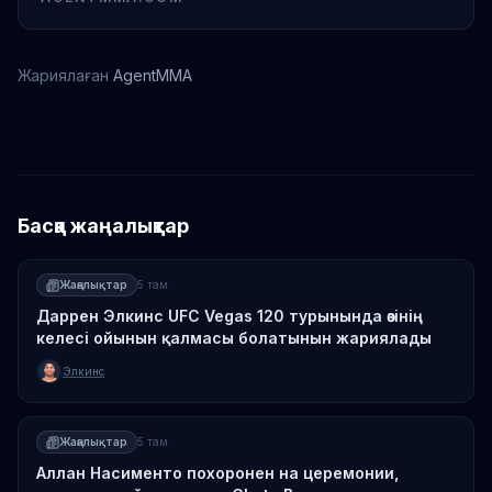
Жариялаған
AgentMMA
Мухаммад Мокаев
Басқа жаңалықтар
Жаңалықтар
5 там.
Даррен Элкинс UFC Vegas 120 турынында өзінің
келесі ойынын қалмасы болатынын жариялады
Элкинс
Жаңалықтар
5 там.
Аллан Насименто похоронен на церемонии,