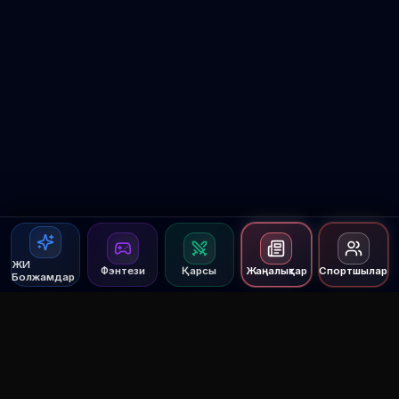
ЖИ
Фэнтези
Қарсы
Жаңалықтар
Спортшылар
Болжамдар
Agent MMA