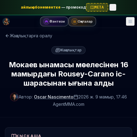
айлық абонементке
—
промокод
META
Фэнтези
Оқиғалар
🎮
📅
Жаңалықтарға оралу
Жаңалықтар
Мокаев ынамасы мәселесінен 16
мамырдағы Rousey-Carano іс-
шарасынан ығына алды
Автор:
Oscar Nascimento
2026 ж. 9 мамыр
, 17:46
AgentMMA.com
ҚЫСҚАША