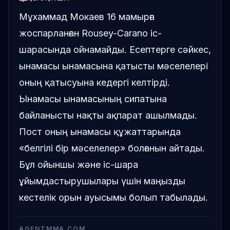
Мұхаммад Мокаев 16 мамырға
жоспарланған Rousey-Carano іс-
шарасында ойнамайды. Есептерге сәйкес,
ынамасы ынамасына қатысты мәселелері
оның қатысуына кедергі келтірді.
Ынамасы ынамасының сипатына
байланысты нақты ақпарат ашылмады.
Пост оның ынамасы құжаттарында
«белгілі бір мәселелер» болғанын айтады.
Бұл ойыншы және іс-шара
ұйымдастырушылары үшін маңызды
кестелік орын ауысымы болып табылады.
AGENTMMA.COM