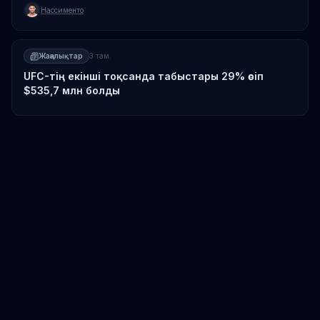
Нассименто
Жаңалықтар
3 там.
UFC-тің екінші тоқсанда табыстары 29% өсіп
$535,7 млн болды