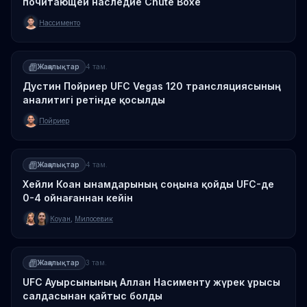
почитающей наследие Chute Boxe
Нассименто
Жаңалықтар
4 там.
Дустин Пойриер UFC Vegas 120 трансляциясының
аналитигі ретінде қосылды
Пойриер
Жаңалықтар
4 там.
Хейли Коан ынамдарының соңына қойды UFC-де
0-4 ойнағаннан кейін
Коуан
,
Милосевик
Жаңалықтар
3 там.
UFC Ауырсынының Аллан Насименту жүрек ұрысы
салдасынан қайтыс болды