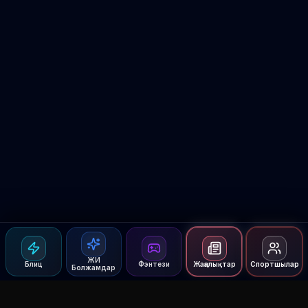
ЖИ
Блиц
Фэнтези
Жаңалықтар
Спортшылар
Болжамдар