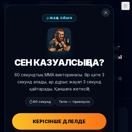
Фэнтези
Оқиғалар
🎮
📅
ЖАҢА ОЙЫН
Жаңалықтарға оралу
Жаңалықтар
UFC 328
Diллон Дэнис және Марк Хант
UFC 328 аренасынан ынамалы
СЕН КАЗУАЛСЫҢ БА?
қылынды
60 секундтық MMA викторинасы. Әр қате 3
Автор:
Oscar Nascimento
2026 ж. 9 мамыр
, 18:13
секунд алады, әр дұрыс жауап 3 секунд
AgentMMA.com
қайтарады. Қаншаға жетесің?
60 секунд
Тегін — тіркелусіз
ҚЫСҚАША
КЕРІСІНШЕ ДӘЛЕЛДЕ
Diллон Дэнис және Марк Хант ресми