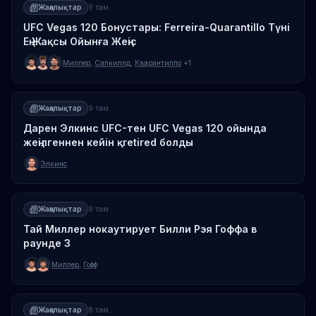
Жаңалықтар
9 там.
UFC Vegas 120 Бонустары: Ferreira-Quarantillo Түні
Ең Жақсы Ойынға Жеңіс
Миллер
,
Салкиллд
,
Кварантилло
+1
Жаңалықтар
9 там.
Дарен Элкинс UFC-тен UFC Vegas 120 ойында
жеңілгеннен кейін қretired болды
Элкинс
Жаңалықтар
9 там.
Тай Миллер нокаутирует Билли Рэя Гоффа в
раунде 3
Миллер
,
Гофф
Жаңалықтар
8 там.