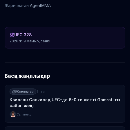
Жариялаған
AgentMMA
Марк Унт
UFC 328
2026 ж. 9 мамыр, сенбі
Басқа жаңалықтар
Жаңалықтар
9 там.
Квиллан Салкиллд UFC-де 6-0 ге жетті Gamrot-ты
сабап жеңіп
Салкиллд