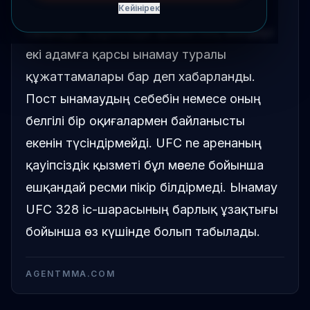
түрде UFC 328-ге кірілуге тыйым
Кейінірек
салынды. Қауіпсіздік қызметінің өкілдері
екі адамға қарсы ынамау туралы
құжаттамалары бар деп хабарланды.
Пост ынамаудың себебін немесе оның
белгілі бір оқиғалармен байланысты
екенін түсіндірмейді. UFC ne аренаның
қауіпсіздік қызметі бұл мәселе бойынша
ешқандай ресми пікір білдірмеді. Ынамау
UFC 328 іс-шарасының барлық ұзақтығы
бойынша өз күшінде болып табылады.
AGENTMMA.COM