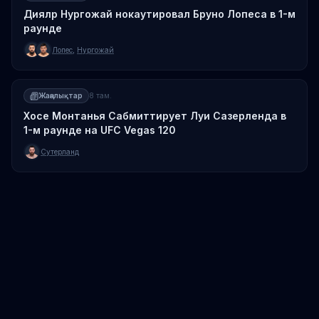
Диялр Нургожай нокаутировал Бруно Лопеса в 1-м
раунде
Лопес
,
Нургожай
Жаңалықтар
8 там.
Хосе Монтанья Сабмиттирует Луи Сазерленда в
1-м раунде на UFC Vegas 120
Сутерланд