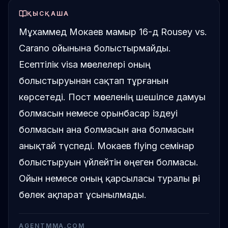
ҚЫСҚАША
Мұхаммед Мокаев мамыр 16-д Rousey vs.
Carano ойынына болыстырмайды.
Есептілік visa мәселелері оның
болыстыруынан сақтап тұрғанын
көрсетеді. Пост мәселенің шешілсе дамуы
болмасын немесе орынбасар іздеуі
болмасын ана болмасын ана болмасын
анықтай түспеді. Мокаев flying семінар
болыстыруын үйлейтін өңеген болмасы.
Ойын немесе оның қарсыласы туралы әрі
бөлек ақпарат ұсынылмады.
AGENTMMA.COM