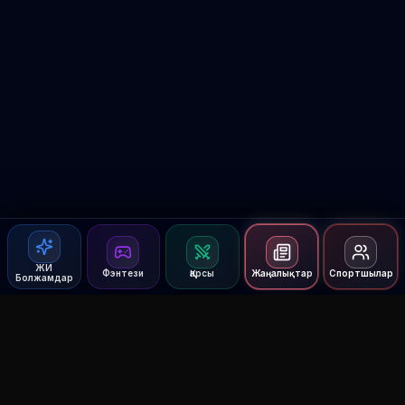
ЖИ
Фэнтези
Қарсы
Жаңалықтар
Спортшылар
Болжамдар
Agent MMA