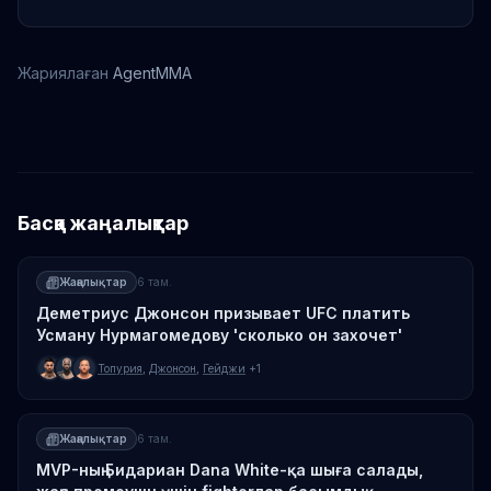
Жариялаған
AgentMMA
Мухаммад Мокаев
Басқа жаңалықтар
Жаңалықтар
6 там.
Деметриус Джонсон призывает UFC платить
Усману Нурмагомедову 'сколько он захочет'
Топурия
,
Джонсон
,
Гейджи
+1
Жаңалықтар
6 там.
MVP-ның Бидариан Dana White-қа шыға салады,