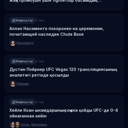
жаңа промоушн үшін fighterлар басымдық
құрылымын ұсынады
Жаңалықтар
5 там.
Аллан Насименто похоронен на церемонии,
почитающей наследие Chute Boxe
Нассименто
Жаңалықтар
4 там.
Дустин Пойриер UFC Vegas 120 трансляциясының
аналитигі ретінде қосылды
Пойриер
Жаңалықтар
4 там.
Хейли Коан ынамдарының соңына қойды UFC-де 0-4
ойнағаннан кейін
Коуан
,
Милосевик