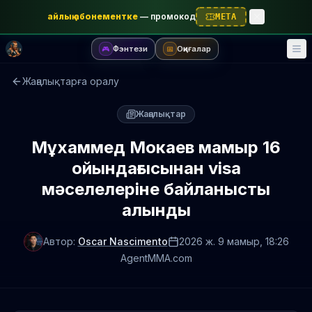
айлық абонементке
—
промокод
META
Фэнтези
Оқиғалар
🎮
📅
Жаңалықтарға оралу
Жаңалықтар
Мұхаммед Мокаев мамыр 16
ойындағысынан visa
мәселелеріне байланысты
алынды
Автор:
Oscar Nascimento
2026 ж. 9 мамыр
, 18:26
AgentMMA.com