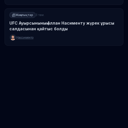
Жаңалықтар
3 там.
UFC Ауырсынының Аллан Насименту жүрек ұрысы
салдасынан қайтыс болды
Нассименто