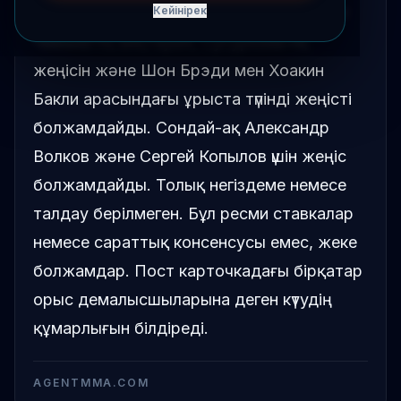
топтамасы ортағасырлық. Пост Хамзат
Кейінірек
Чимаевтің аяқтауын, Сусуркаевтің
жеңісін және Шон Брэди мен Хоакин
Бакли арасындағы ұрыста түпінді жеңісті
болжамдайды. Сондай-ақ Александр
Волков және Сергей Копылов үшін жеңіс
болжамдайды. Толық негіздеме немесе
талдау берілмеген. Бұл ресми ставкалар
немесе сараттық консенсусы емес, жеке
болжамдар. Пост карточкадағы бірқатар
орыс демалысшыларына деген күтудің
құмарлығын білдіреді.
AGENTMMA.COM