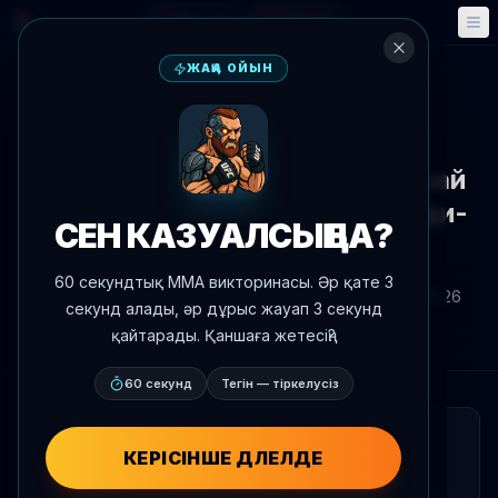
Фэнтези
Оқиғалар
🎮
📅
ЖАҢА ОЙЫН
Жаңалықтарға оралу
Медиа
UFC 328
Болжамдар: Чимаевтің әрі қарай
жеңісі, Сусуркаевтің жеңісі, Брэди-
СЕН КАЗУАЛСЫҢ БА?
Бакли аяқтауы
60 секундтық MMA викторинасы. Әр қате 3
Автор:
Oscar Nascimento
2026 ж. 9 мамыр
, 18:26
секунд алады, әр дұрыс жауап 3 секунд
Жаңартылды
2026 ж. 3 шілде
AgentMMA.com
қайтарады. Қаншаға жетесің?
60 секунд
Тегін — тіркелусіз
ҚЫСҚАША
КЕРІСІНШЕ ДӘЛЕЛДЕ
UFC 328 турниры үшін болжамдар