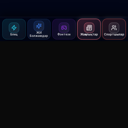
ЖИ
Блиц
Фэнтези
Жаңалықтар
Спортшылар
Болжамдар
Agent MMA
The Ultimate MMA AI Assistant
© 2026 Agent MMA. All rights reserved.
UFC AI Predictions
Versus
AI Results
MMA Lab
Blitz
UFC Reddit (English)
Glow Up
Terms and Privacy
Contact