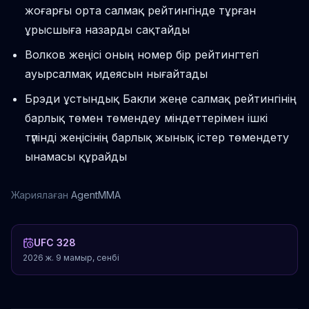
жоғарғы орта салмақ рейтингінде тұрған
ұрысшыға назарды сақтайды
Волков жеңісі оның номер бір рейтингтегі
ауырсалмақ идеясын нығайтады
Брэди ұстындық Бакли жеңе салмақ рейтингінің
барлық төмен төмендеу міндеттерімен ішкі
түпінді жеңісінің барлық жынық істер төмендету
ынамасы құрайды
Жариялаған
AgentMMA
UFC 328
2026 ж. 9 мамыр, сенбі