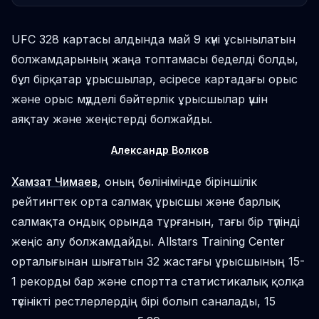
UFC 328 картасы алдында май 9 күні ұсынылатын
болжамдарының жаңа топтамасы беделді болды,
бұл бірқатар ұрысшылар, әсіресе картадағы орыс
және орыс мүдделі бәйтерлік ұрысшылар үшін
аяқтау және жеңістерді болжайды.
Александр Волков
Хамзат Чимаев
, оның бөлінімінде біріншілік
рейтингтек орта салмақ ұрысшы және барлық
салмақта ондық орында тұрғанын, тағы бір түпінді
жеңіс алу болжамдайды. Allstars Training Center
орталығынан шығатын 32 жастағы ұрысшының 15-
1 рекорды бар және спортта статистикалық қолқа
түсінікті рестлерлердің бірі болып саналады, 15