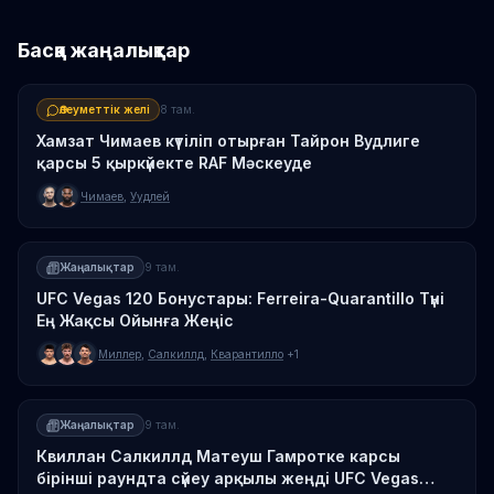
Басқа жаңалықтар
Әлеуметтік желі
8 там.
Хамзат Чимаев күтіліп отырған Тайрон Вудлиге
қарсы 5 қыркүйекте RAF Мәскеуде
Чимаев
,
Уудлей
Жаңалықтар
9 там.
UFC Vegas 120 Бонустары: Ferreira-Quarantillo Түні
Ең Жақсы Ойынға Жеңіс
Миллер
,
Салкиллд
,
Кварантилло
+1
Жаңалықтар
9 там.
Квиллан Салкиллд Матеуш Гамротке карсы
бірінші раундта сүйеу арқылы жеңді UFC Vegas