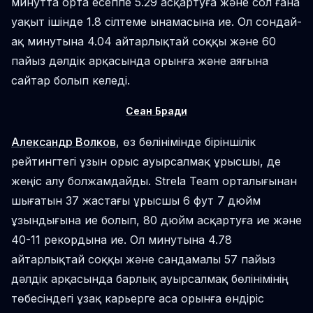
минутта орта есеппе 5.29 асқартуға және сол ғана
уақыт ішінде 1.8 сілтеме ынамасына ие. Ол сондай-
ақ минутына 4.04 айтарлықтай соққы және 60
пайыз дәлдік арқасында орынға және аяғына
сайтар болып келеді.
Сеан Бради
Александр Волков
, өз бөлінімінде біріншілік
рейтингтегі ұзын орыс ауырсалмақ ұрысшы, де
жеңіс алу болжамдайды. Strela Team орталығынан
шығатын 37 жастағы ұрысшы 6 фут 7 дюйм
ұзындығына ие болып, 80 дюйм асқартуға ие және
40-11 рекордына ие. Ол минутына 4.78
айтарлықтай соққы және сандамалы 57 пайыз
дәлдік арқасында барлық ауырсалмақ бөлінімінің
төбесіндегі ұзақ карьерге аса орынға өндіріс