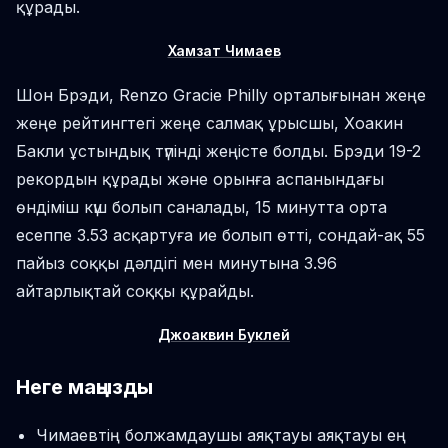
құрады.
Хамзат Чимаев
Шон Брэди, Renzo Gracie Philly орталығынан жеңе
жеңе рейтингтегі жеңе салмақ ұрысшы, Хоакин
Бакли ұстындық түпінді жеңісте болды. Брэди 19-2
рекордын құрады және орынға аспанындағы
өндіміш күш болып саналады, 15 минутта орта
есеппе 3.53 асқартуға ие болып өтті, сондай-ақ 55
пайыз соққы дәлдігі мен минутына 3.96
айтарлықтай соққы құрайды.
Джоаквин Буклей
Неге маңызды
Чимаевтің болжамдаушы аяқтауы аяқтауы ең