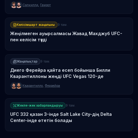
120-де
Салкиллд
,
Гамрот
Келісімшарт жаңалығы
9 там.
Жеңілмеген ауырсалмасы Жавад Махджуб UFC-
пен келісім түзді
Жаңалықтар
9 там.
Диего Ферейра қайта есеп бойынша Билли
Кварантиллоны жеңді UFC Vegas 120-де
Кварантилло
,
Феррейра
Жекпе-жек хабарландыруы
9 там.
UFC 332 қазан 3-інде Salt Lake City-дің Delta
Center-інде өтетін болады