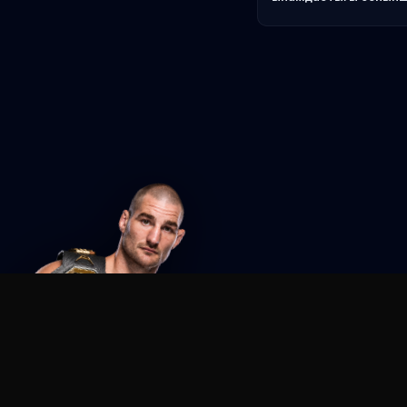
Agent MMA
The Ultimate MMA AI Assistant