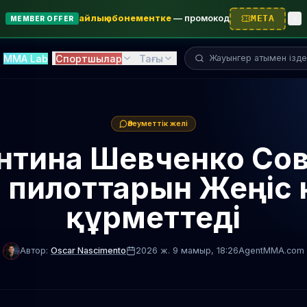
айлық абонементке
—
промокод
META
MEMBER OFFER
Жауынгерді іздеу...
MMA Lab
Спортшылар
Тағы
Әлеуметтік желі
нтина Шевченко Сов
р пилоттарын Жеңіс 
құрметтеді
Автор:
Oscar Nascimento
2026 ж. 9 мамыр
, 18:26
AgentMMA.com