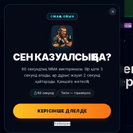
ЖАҢА ОЙЫН
NEW
Блиц
Оқиғалар
Фэнтези
Қарсы
ЖИ Болжамдар
AgentMMA
Жаңалықтарға оралу
СЕН КАЗУАЛСЫҢ БА?
Вале
60 секундтық MMA викторинасы. Әр қате 3
секунд алады, әр дұрыс жауап 2 секунд
әйелде
қайтарады. Қаншаға жетесің?
60 секунд
Тегін — тіркелусіз
КЕРІСІНШЕ ДӘЛЕЛДЕ
Кейінірек