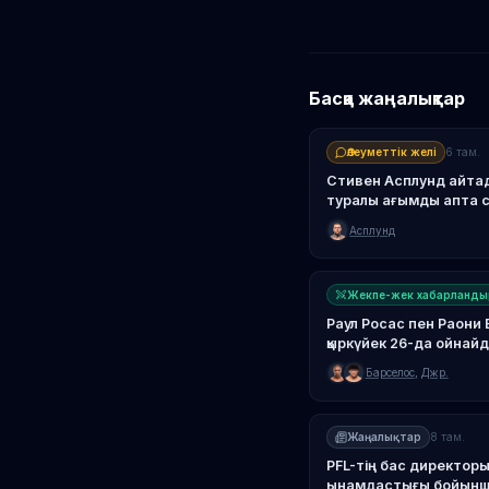
Басқа жаңалықтар
Әлеуметтік желі
6 там.
Стивен Асплунд айтад
туралы ағымды апта 
Асплунд
Жекпе-жек хабарланды
Раул Росас пен Раони 
қыркүйек 26-да ойнай
Барселос
,
Джр.
Жаңалықтар
8 там.
PFL-тің бас директо
ынамдастығы бойынша