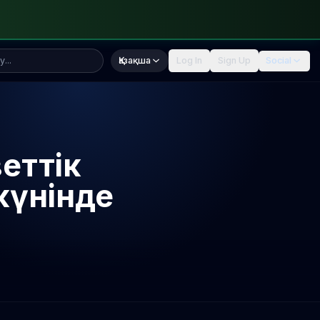
Қазақша
Log In
Sign Up
Social
еттік
күнінде