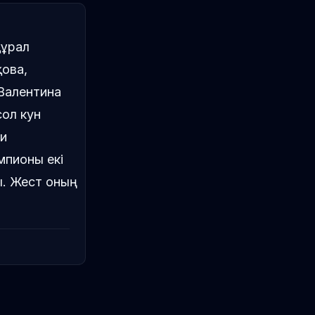
құрал
ова,
Валентина
ол кун
хи
мпионы екі
. Жест оның