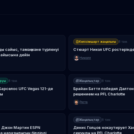
Келісімшарт жаңалығы
8 там.
ы сайыс, тамақ және түрленуі
Стюарт Никол UFC ростеріндег
сайысына дейін
Николл
руы
8 там.
Жаңалықтар
8 там.
Барселос UFC Vegas 121-де
Брайан Баттл победил Далто
ды
решением на PFL Charlotte
Роста
Жаңалықтар
8 там.
ры Джон Мартин ESPN
Денис Голцов нокаутирует Ха
 наразылығын білдірді
секунды на PFL Charlotte