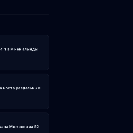
і тізімінен алынды
на Роста раздельным
сана Межиева за 52