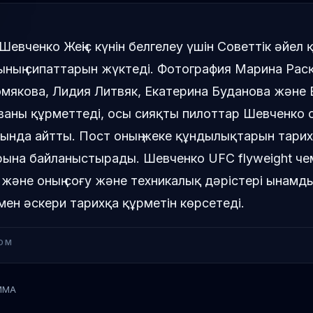
Шевченко Жеңіс күнін белгелеу үшін Советтік әйел 
ның сипаттарын жүктеді. Фотография Марина Расқ
мякова, Лидия Литвяк, Екатерина Буданова және 
аны құрметтеді, осы сияқты пилоттар Шевченко с
ында айтты. Пост оның жеке құндылықтарын тари
ына байланыстырады. Шевченко UFC flyweight че
 және оның соғу және техникалық дәрістері ынамды
мен әскери тарихқа құрметін көрсетеді.
OM
MMA
Валентина Шевченко