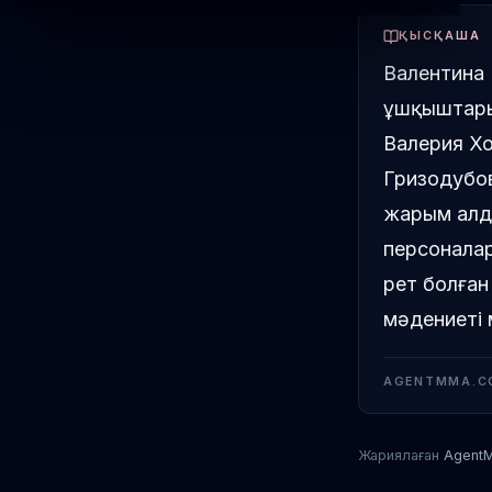
ҚЫСҚАША
Валентина 
ұшқыштары
Валерия Хо
Гризодубов
жарым алд
персоналар
рет болған
мәдениеті 
AGENTMMA.C
Жариялаған
Agent