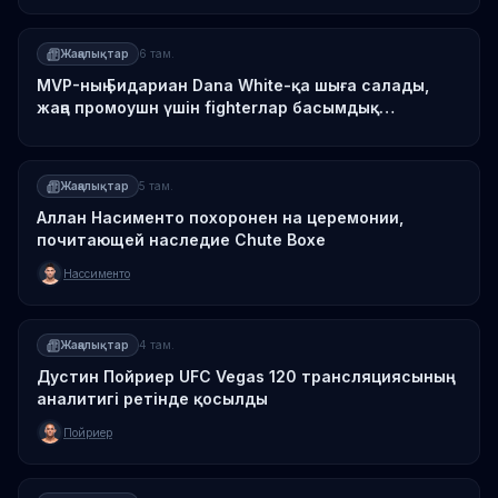
Жаңалықтар
6 там.
MVP-ның Бидариан Dana White-қа шыға салады,
жаңа промоушн үшін fighterлар басымдық
құрылымын ұсынады
Жаңалықтар
5 там.
Аллан Насименто похоронен на церемонии,
почитающей наследие Chute Boxe
Нассименто
Жаңалықтар
4 там.
Дустин Пойриер UFC Vegas 120 трансляциясының
аналитигі ретінде қосылды
Пойриер