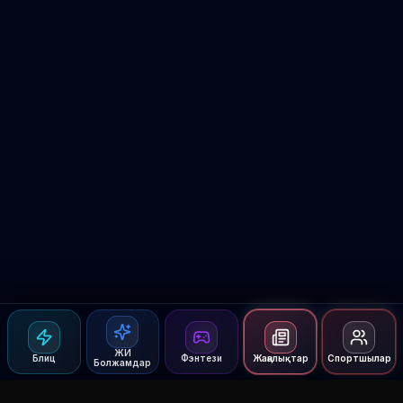
ЖИ
Блиц
Фэнтези
Жаңалықтар
Спортшылар
Болжамдар