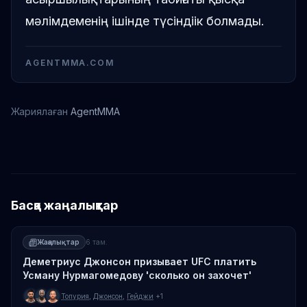
мәлімдеменің ішінде түсіндіік болмады.
AGENTMMA.COM
Жариялаған
AgentMMA
Мухаммад Мокаев
Басқа жаңалықтар
Жаңалықтар
6 там.
Деметриус Джонсон призывает UFC платить
Усману Нурмагомедову 'сколько он захочет'
Топурия
,
Джонсон
,
Гейджи
+1