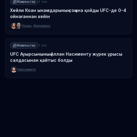
Жаңалықтар
4 там.
Хейли Коан ынамдарының соңына қойды UFC-де 0-4
ойнағаннан кейін
Коуан
,
Милосевик
Жаңалықтар
3 там.
UFC Ауырсынының Аллан Насименту жүрек ұрысы
салдасынан қайтыс болды
Нассименто