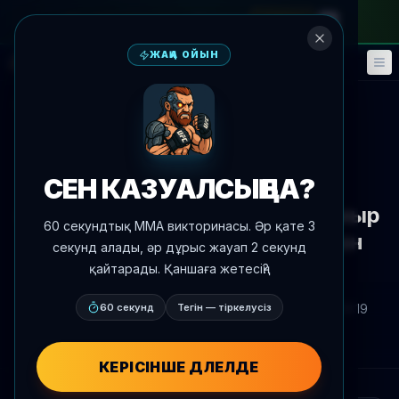
айлық абонементке
—
промокод
META
ЖАҢА ОЙЫН
Фэнтези
Оқиғалар
🎮
📅
Жаңалықтарға оралу
Жаңалықтар
СЕН КАЗУАЛСЫҢ БА?
Мухаммад Мокаев visa
мәселелеріне байланысты мамыр
60 секундтық MMA викторинасы. Әр қате 3
16 Rousey-Carano оқиғасынан
секунд алады, әр дұрыс жауап 2 секунд
ығысып кетті
қайтарады. Қаншаға жетесің?
Автор:
60 секунд
Oscar Nascimento
Тегін — тіркелусіз
2026 ж. 9 мамыр
, 19:19
AgentMMA.com
КЕРІСІНШЕ ДӘЛЕЛДЕ