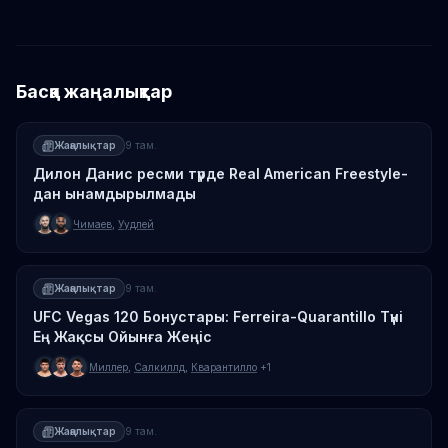
Басқа жаңалықтар
Жаңалықтар
9 там.
Дилон Данис ресми түрде Real American Freestyle-
дан ынамдырылмады
Чимаев
,
Уудлей
Жаңалықтар
9 там.
UFC Vegas 120 Бонустары: Ferreira-Quarantillo Түні
Ең Жақсы Ойынға Жеңіс
Миллер
,
Салкиллд
,
Кварантилло
+1
Жаңалықтар
9 там.