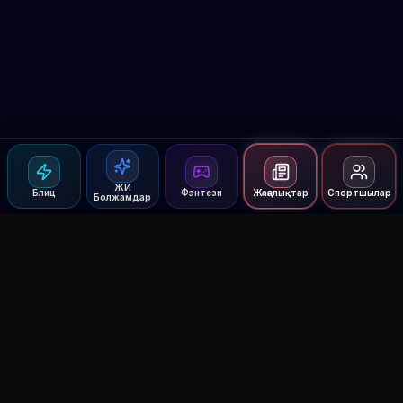
ЖИ
Блиц
Фэнтези
Жаңалықтар
Спортшылар
Болжамдар
Agent MMA
The Ultimate MMA AI Assistant