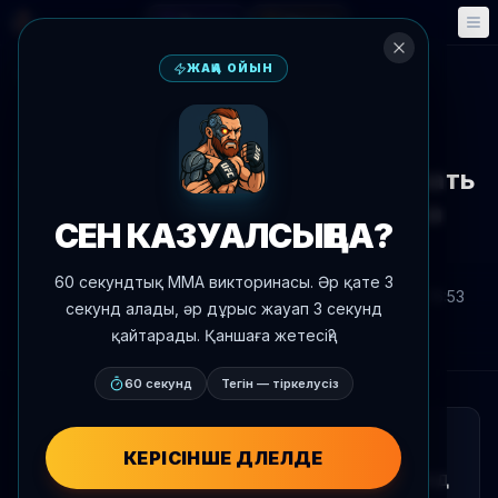
Фэнтези
Оқиғалар
🎮
📅
ЖАҢА ОЙЫН
Жаңалықтарға оралу
Жаңалықтар
Брендан Аллен Будет Выступать
под Бразильским Флагом на
СЕН КАЗУАЛСЫҢ БА?
Выходных
60 секундтық MMA викторинасы. Әр қате 3
Автор:
Oscar Nascimento
2026 ж. 4 маусым
, 16:53
секунд алады, әр дұрыс жауап 3 секунд
AgentMMA.com
қайтарады. Қаншаға жетесің?
60 секунд
Тегін — тіркелусіз
ҚЫСҚАША
КЕРІСІНШЕ ДӘЛЕЛДЕ
Брендан Аллен выступит на октагоне под