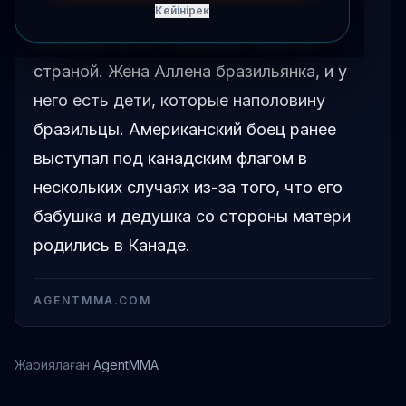
бразильским флагом на выходных,
Кейінірек
ссылаясь на его семейные связи со
страной. Жена Аллена бразильянка, и у
него есть дети, которые наполовину
бразильцы. Американский боец ранее
выступал под канадским флагом в
нескольких случаях из-за того, что его
бабушка и дедушка со стороны матери
родились в Канаде.
AGENTMMA.COM
Жариялаған
AgentMMA
Брендан Аллен