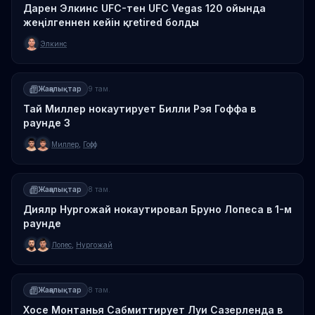
Дарен Элкинс UFC-тен UFC Vegas 120 ойында
жеңілгеннен кейін қretired болды
Элкинс
Жаңалықтар
9 там.
Тай Миллер нокаутирует Билли Рэя Гоффа в
раунде 3
Миллер
,
Гофф
Жаңалықтар
8 там.
Диялр Нургожай нокаутировал Бруно Лопеса в 1-м
раунде
Лопес
,
Нургожай
Жаңалықтар
8 там.
Хосе Монтанья Сабмиттирует Луи Сазерленда в