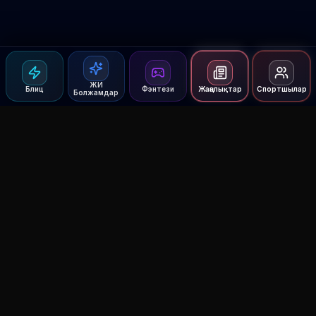
ЖИ
Блиц
Фэнтези
Жаңалықтар
Спортшылар
Болжамдар
Agent MMA
The Ultimate MMA AI Assistant
© 2026 Agent MMA. All rights reserved.
UFC AI Predictions
Versus
AI Results
MMA Lab
Blitz
UFC Reddit (English)
Glow Up
Terms and Privacy
Contact