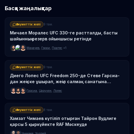
Басқа жаңалықтар
Әлеуметтік желі
9 там.
Мичаел Моралес UFC 330-ге растталды, басты
шайынның резерв ойыншысы ретінде
Махачев
,
Гэрри
,
Пратес
+1
Әлеуметтік желі
9 там.
Диего Лопес UFC Freedom 250-де Стеве Гарсиа-
дан жеңіске ұшырап, жеңіл салмақ санатына
ауысты
Гарсиа
,
Царукян
,
Лопес
Әлеуметтік желі
8 там.
Хамзат Чимаев күтіліп отырған Тайрон Вудлиге
қарсы 5 қыркүйекте RAF Мәскеуде
Чимаев
,
Уудлей