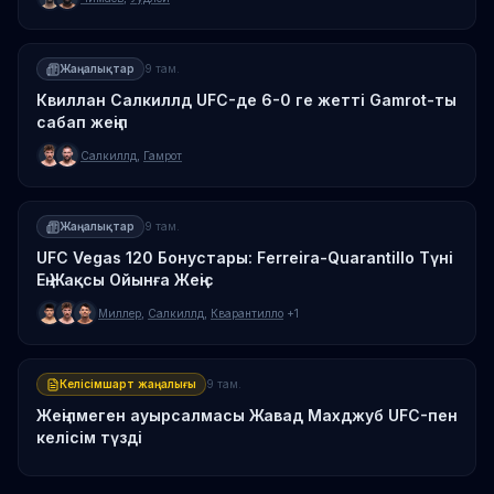
Жаңалықтар
9 там.
Квиллан Салкиллд UFC-де 6-0 ге жетті Gamrot-ты
сабап жеңіп
Салкиллд
,
Гамрот
Жаңалықтар
9 там.
UFC Vegas 120 Бонустары: Ferreira-Quarantillo Түні
Ең Жақсы Ойынға Жеңіс
Миллер
,
Салкиллд
,
Кварантилло
+1
Келісімшарт жаңалығы
9 там.
Жеңілмеген ауырсалмасы Жавад Махджуб UFC-пен
келісім түзді