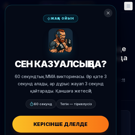
Фэнтези
Оқиғалар
🎮
📅
ЖАҢА ОЙЫН
Жаңалықтарға оралу
Әлеуметтік желі
Брендан Аллен осы апта ішінде
Бразилия туындысының астында
СЕН КАЗУАЛСЫҢ БА?
ойны ашатын болады
60 секундтық MMA викторинасы. Әр қате 3
Автор:
Oscar Nascimento
2026 ж. 4 маусым
, 17:11
секунд алады, әр дұрыс жауап 3 секунд
AgentMMA.com
қайтарады. Қаншаға жетесің?
60 секунд
Тегін — тіркелусіз
ҚЫСҚАША
КЕРІСІНШЕ ДӘЛЕЛДЕ
Брендан Аллен осы апта октагонға