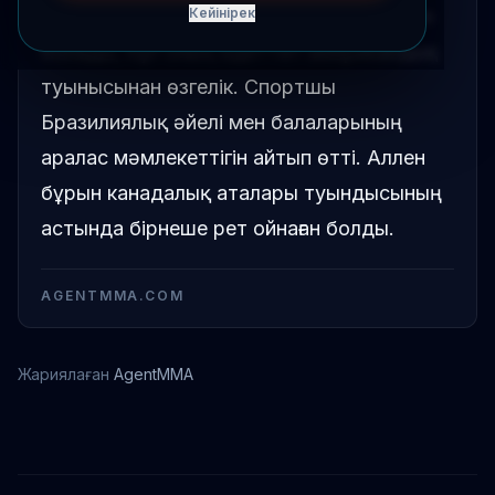
Бразилия туындысының астында кіретін
Кейінірек
болады, бұл оның әдеттегі американдық
туынысынан өзгелік. Спортшы
Бразилиялық әйелі мен балаларының
аралас мәмлекеттігін айтып өтті. Аллен
бұрын канадалық аталары туындысының
астында бірнеше рет ойнаған болды.
AGENTMMA.COM
Жариялаған
AgentMMA
Брендан Аллен