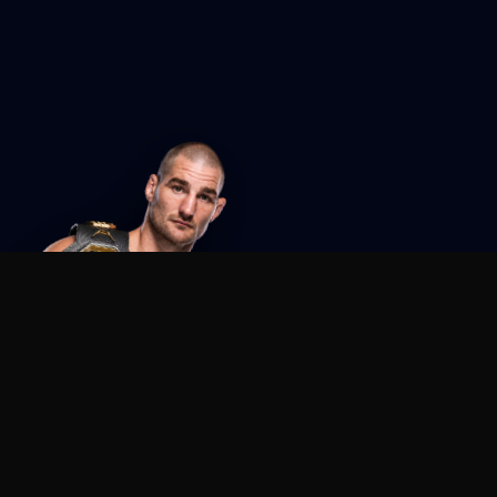
Agent MMA
The Ultimate MMA AI Assistant
© 2026 Agent MMA. All rights reserved.