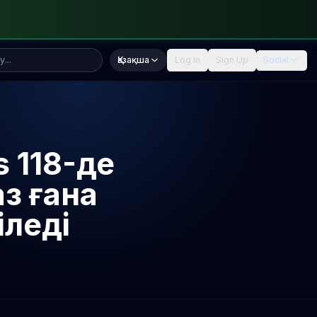
Қазақша
Log In
Sign Up
Social
 118-де
з ғана
іледі