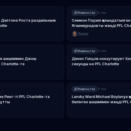
Жаңалықтар
8 там.
л Далтона Роста раздельным
Симеон Пауэлл қалыңдатылған
otte
Ягшимурадовты жеңді PFL Cha
Поуелл
Жаңалықтар
8 там.
ік шешімімен Джош
Денис Голцов нокаутирует Ха
Charlotte-та
секунды на PFL Charlotte
Жаңалықтар
8 там.
 Ринг-ті PFL Charlotte-та
Landry Ward Michael Boylanya
 ұтты
бөлінген шешімімен жеңді PFL 