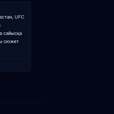
мастан, UFC
а
а сайысқа
ты сюжет