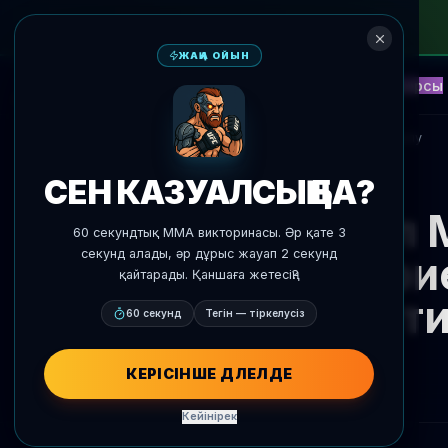
ЖАҢА ОЙЫН
NEW
Блиц
Оқиғалар
Фэнтези
Қарсы
ЖИ Болжамдар
AgentMMA
Жаңалықтарға оралу
СЕН КАЗУАЛСЫҢ БА?
Белал 
60 секундтық MMA викторинасы. Әр қате 3
секунд алады, әр дұрыс жауап 2 секунд
Габри
қайтарады. Қаншаға жетесің?
нәти
60 секунд
Тегін — тіркелусіз
КЕРІСІНШЕ ДӘЛЕЛДЕ
Кейінірек