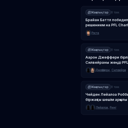
Жаңалықтар
8 там.
Брайан Баттл победи
решением на PFL Charl
Роста
Жаңалықтар
8 там.
Аарон Джеффери бірл
Силвейраны жеңді PFL 
Джеффери
,
Силвейра
Жаңалықтар
8 там.
Чейден Лейалоа Роббие
біржақты шешім арқылы
Лейалоа
,
Ринг