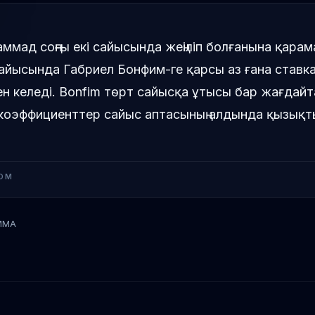
ммад соңғы екі сайысында жеңіліп болғанына қара
сайысында Габриел Бонфим-ге қарсы аз ғана ставк
н келеді. Bonfim төрт сайысқа ұтысы бар жағдайт
л коэффициенттер сайыс аптасының алдында қызық
OM
MMA
Габриел Бонфим
Белал Мухаммад