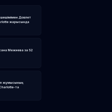
 шешімімен Довлет
rlotte жарысында
сана Межиева за 52
 қол жұмысының
Charlotte-та