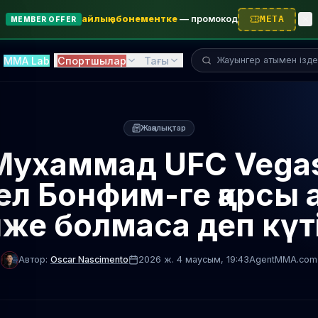
айлық абонементке
—
промокод
META
MEMBER OFFER
Жауынгерді іздеу...
MMA Lab
Спортшылар
Тағы
Жаңалықтар
Мухаммад UFC Vegas
ел Бонфим-ге қарсы а
же болмаса деп күт
Автор:
Oscar Nascimento
2026 ж. 4 маусым
, 19:43
AgentMMA.com