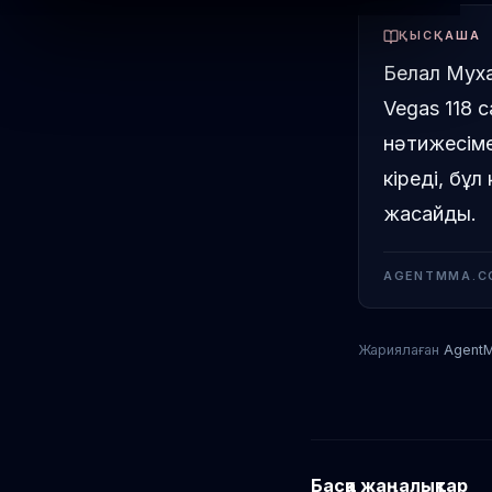
ҚЫСҚАША
Белал Муха
Vegas 118 
нәтижесіме
кіреді, бұ
жасайды.
AGENTMMA.C
Жариялаған
Agent
Басқа жаңалықтар