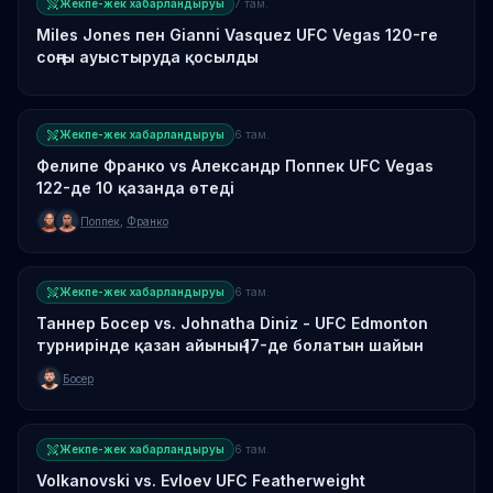
Жекпе-жек хабарландыруы
7 там.
Miles Jones пен Gianni Vasquez UFC Vegas 120-ге
соңғы ауыстыруда қосылды
Жекпе-жек хабарландыруы
6 там.
Фелипе Франко vs Александр Поппек UFC Vegas
122-де 10 қазанда өтеді
Поппек
,
Франко
Жекпе-жек хабарландыруы
6 там.
Таннер Босер vs. Johnatha Diniz - UFC Edmonton
турнирінде қазан айының 17-де болатын шайын
Босер
Жекпе-жек хабарландыруы
6 там.
Volkanovski vs. Evloev UFC Featherweight