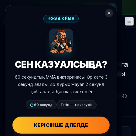
айлық абонементке
—
промокод
META
ЖАҢА ОЙЫН
Фэнтези
Оқиғалар
🎮
📅
Жаңалықтарға оралу
Жекпе-жек хабарландыруы
СЕН КАЗУАЛСЫҢ БА?
Муин Гафуров Abu Dhabi UFC-та
июль 25-те Abdul Hussain қарсы
60 секундтық MMA викторинасы. Әр қате 3
жүнетіні белгілі болды
секунд алады, әр дұрыс жауап 2 секунд
қайтарады. Қаншаға жетесің?
Автор:
Oscar Nascimento
2026 ж. 4 маусым
, 19:43
AgentMMA.com
60 секунд
Тегін — тіркелусіз
КЕРІСІНШЕ ДӘЛЕЛДЕ
ҚЫСҚАША