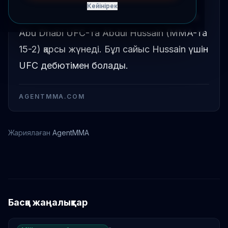
Кейінірек
Муин Гафуров (UFC-та 2-3) июль 25-те
Abu Dhabi UFC-та Abdul Hussain (MMA-та
15-2) қарсы жүнеді. Бұл сайыс Hussain үшін
UFC дебютімен болады.
AGENTMMA.COM
Жариялаған
AgentMMA
Муин Гафуров
Басқа жаңалықтар