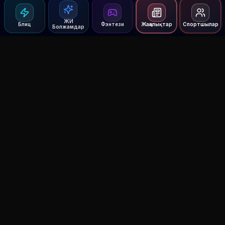
ЖИ
Блиц
Фэнтези
Жаңалықтар
Спортшылар
Болжамдар
Agent MMA
The Ultimate MMA AI Assistant
© 2026 Agent MMA. All rights reserved.
UFC AI Predictions
Versus
AI Results
MMA Lab
Blitz
UFC Reddit (English)
Glow Up
Terms and Privacy
Contact