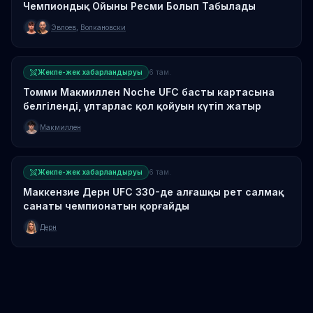
Чемпиондық Ойыны Ресми Болып Табылады
Эвлоев
,
Волкановски
Жекпе-жек хабарландыруы
6 там.
Томми Макмиллен Noche UFC басты картасына
белгіленді, ұлтарлас қол қойуын күтіп жатыр
Макмиллен
Жекпе-жек хабарландыруы
6 там.
Маккензие Дерн UFC 330-де алғашқы рет салмақ
санаты чемпионатын қорғайды
Дерн