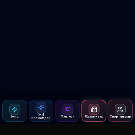
ЖИ
Блиц
Фэнтези
Жаңалықтар
Спортшылар
Болжамдар