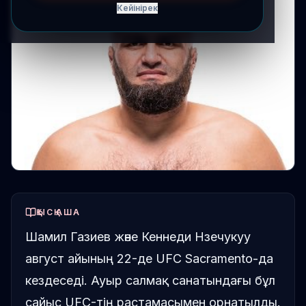
Кейінірек
ҚЫСҚАША
Шамил Газиев және Кеннеди Нзечукуу
август айының 22-де UFC Sacramento-да
кездеседі. Ауыр салмақ санатындағы бұл
сайыс UFC-тің растамасымен орнатылды.