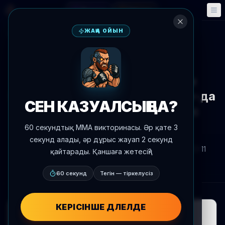
Фэнтези
Оқиғалар
🎮
📅
ЖАҢА ОЙЫН
Жаңалықтарға оралу
Жекпе-жек хабарландыруы
Шамил Газиев пен Кеннеди
Нзечукуу үшін UFC Sacramento-да
СЕН КАЗУАЛСЫҢ БА?
август айының 22-де сайыс
белгіленді
60 секундтық MMA викторинасы. Әр қате 3
секунд алады, әр дұрыс жауап 2 секунд
Автор:
Oscar Nascimento
2026 ж. 7 шілде
, 20:11
қайтарады. Қаншаға жетесің?
AgentMMA.com
60 секунд
Тегін — тіркелусіз
КЕРІСІНШЕ ДӘЛЕЛДЕ