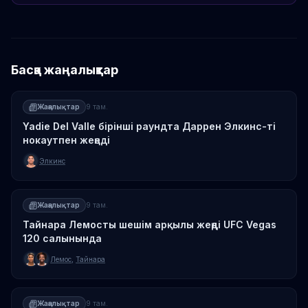
Басқа жаңалықтар
Жаңалықтар
9 там.
Yadie Del Valle бірінші раундта Даррен Элкинс-ті
нокаутпен жеңеді
Элкинс
Жаңалықтар
9 там.
Тайнара Лемосты шешім арқылы жеңді UFC Vegas
120 салынында
Лемос
,
Тайнара
Жаңалықтар
9 там.