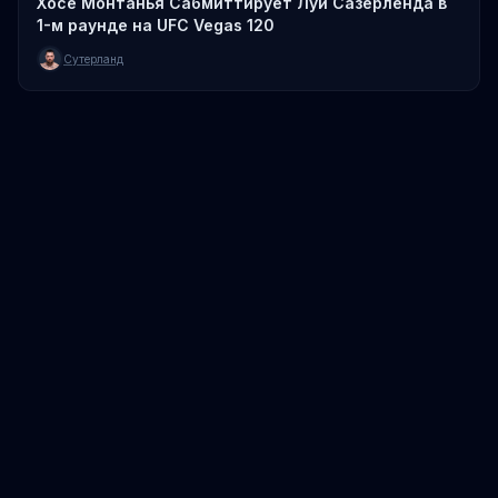
Хосе Монтанья Сабмиттирует Луи Сазерленда в
1-м раунде на UFC Vegas 120
Сутерланд