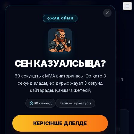
Фэнтези
Оқиғалар
🎮
📅
ЖАҢА ОЙЫН
Жаңалықтарға оралу
Жаңалықтар
UFC 329
Макс Оллоуай ойын жеңуге
сконцентрирован UFC 329
СЕН КАЗУАЛСЫҢ БА?
басшысы ретінде
60 секундтық MMA викторинасы. Әр қате 3
Автор:
Oscar Nascimento
2026 ж. 7 шілде
, 21:09
секунд алады, әр дұрыс жауап 3 секунд
AgentMMA.com
қайтарады. Қаншаға жетесің?
60 секунд
Тегін — тіркелусіз
ҚЫСҚАША
КЕРІСІНШЕ ДӘЛЕЛДЕ
Макс Оллоуай UFC 329-ға кіресінде өзінің