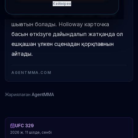
нығайтылуын білдірді, ол тікелей
Кейінірек
трансляция ретінде 11 шілдеде эфирге
шығатын болады. Holloway карточка
басын өткізуге дайындалып жатқанда ол
ешқашан үлкен сценадан қорқпағанын
айтады.
AGENTMMA.COM
Жариялаған
AgentMMA
Макс Оллоуай
UFC 329
2026 ж. 11 шілде, сенбі