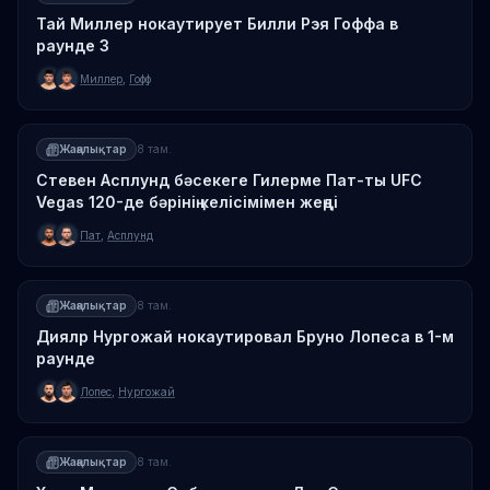
Тай Миллер нокаутирует Билли Рэя Гоффа в
раунде 3
Миллер
,
Гофф
Жаңалықтар
8 там.
Стевен Асплунд бәсекеге Гилерме Пат-ты UFC
Vegas 120-де бәрінің келісімімен жеңді
Пат
,
Асплунд
Жаңалықтар
8 там.
Диялр Нургожай нокаутировал Бруно Лопеса в 1-м
раунде
Лопес
,
Нургожай
Жаңалықтар
8 там.