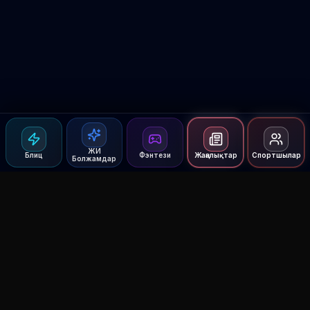
ЖИ
Блиц
Фэнтези
Жаңалықтар
Спортшылар
Болжамдар
Agent MMA
The Ultimate MMA AI Assistant