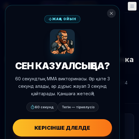
Фэнтези
Оқиғалар
🎮
📅
ЖАҢА ОЙЫН
Жаңалықтарға оралу
Медиа
UFC 329
UFC 329 Embedded 2-бөлімі
Маусым ай 11-інде өтетін карточка
СЕН КАЗУАЛСЫҢ БА?
ертіндіне ынамды болды
60 секундтық MMA викторинасы. Әр қате 3
Автор:
Oscar Nascimento
2026 ж. 7 шілде
, 22:14
секунд алады, әр дұрыс жауап 3 секунд
AgentMMA.com
қайтарады. Қаншаға жетесің?
60 секунд
Тегін — тіркелусіз
ҚЫСҚАША
КЕРІСІНШЕ ДӘЛЕЛДЕ
UFC өзінің UFC 329 Embedded влог