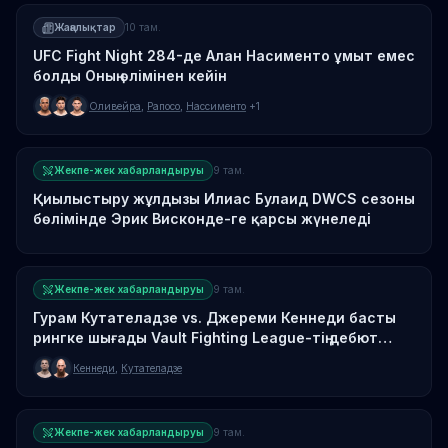
Жаңалықтар
10 там.
UFC Fight Night 284-де Алан Насименто ұмыт емес
болды Оның өлімінен кейін
Оливейра
,
Рапосо
,
Нассименто
+1
Жекпе-жек хабарландыруы
9 там.
Қиылыстыру жұлдызы Илиас Булаид DWCS сезоны
бөлімінде Эрик Висконде-ге қарсы жүнеледі
Жекпе-жек хабарландыруы
9 там.
Гурам Кутателадзе vs. Джереми Кеннеди басты
рингке шығады Vault Fighting League-тің дебют
картасында
Кеннеди
,
Кутателадзе
Жекпе-жек хабарландыруы
9 там.