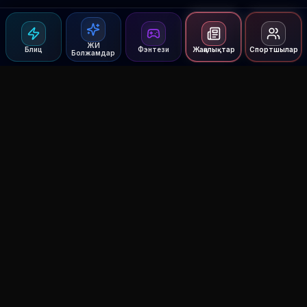
ЖИ
Блиц
Фэнтези
Жаңалықтар
Спортшылар
Болжамдар
Agent MMA
The Ultimate MMA AI Assistant
© 2026 Agent MMA. All rights reserved.
UFC AI Predictions
Versus
AI Results
MMA Lab
Blitz
UFC Reddit (English)
Glow Up
Terms and Privacy
Contact