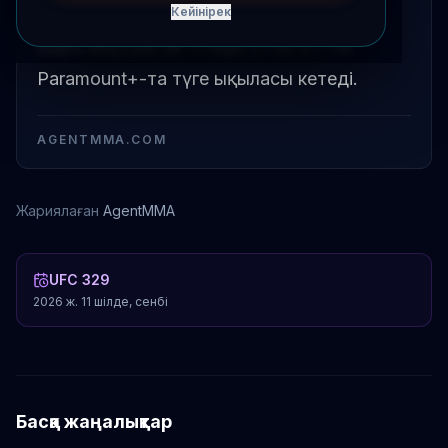
сериясының екінші бөлімін шығарды. Іс-
Кейінірек
шара маусым ай 11-інде 21:00 ET-те
Paramount+-та түге ықыласы кетеді.
AGENTMMA.COM
Жариялаған
AgentMMA
UFC 329
2026 ж. 11 шілде, сенбі
Басқа жаңалықтар