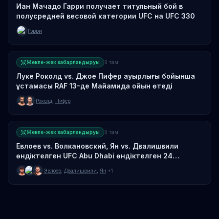
Иан Мачадо Гарри получает титульный бой в
полусредней весовой категории UFC на UFC 330
Гэрри
Жекпе-жек хабарландыруы
9 там.
Луке Роколд vs. Джое Пифер ауырлығы бойынша
ұстамасы RAF 13-де Майамида ойын өтеді
Роколд
,
Пифер
Жекпе-жек хабарландыруы
9 там.
Евлоев vs. Волкановский, Ян vs. Двалишвили
өндіктелген UFC Abu Dhabi өндіктелген 24
қазанда
Эвлоев
,
Двалишвили
,
Ян
+1