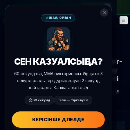
айлық абонементке
—
промокод
META
ЖАҢА ОЙЫН
Фэнтези
Оқиғалар
🎮
📅
Жаңалықтарға оралу
Шақыру
UFC 329
СЕН КАЗУАЛСЫҢ БА?
Holloway UFC 329-да McGregor-
ды ұзақтаса, титулды төкелеу
60 секундтық MMA викторинасы. Әр қате 3
құқығын қарастыруды талап етті
секунд алады, әр дұрыс жауап 2 секунд
қайтарады. Қаншаға жетесің?
Автор:
Oscar Nascimento
2026 ж. 8 шілде
, 13:05
AgentMMA.com
60 секунд
Тегін — тіркелусіз
КЕРІСІНШЕ ДӘЛЕЛДЕ
ҚЫСҚАША