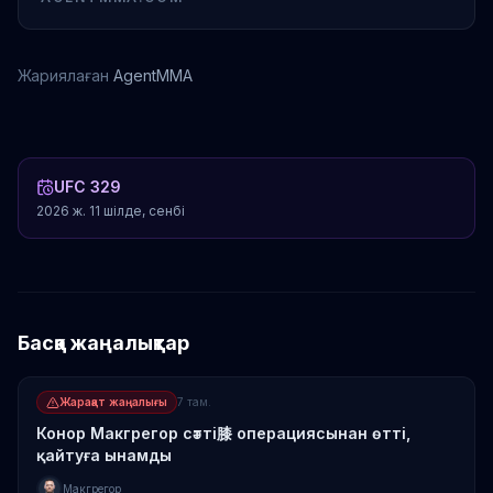
Жариялаған
AgentMMA
Джастин Гейджи
Макс Оллоуай
Конор Макгрегор
Ислам Махачев
UFC 329
2026 ж. 11 шілде, сенбі
Басқа жаңалықтар
Жарақат жаңалығы
7 там.
Конор Макгрегор сәтті膝 операциясынан өтті,
қайтуға ынамды
Макгрегор