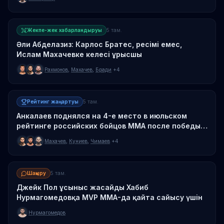
Жекпе-жек хабарландыруы
5 там.
Әли Абделазиз: Карлос Братес, ресімі емес,
Ислам Махачевке келесі ұрысшы
Рахмонов
,
Махачев
,
Бради
+4
Рейтинг жаңартуы
5 там.
Анкалаев поднялся на 4-е место в июльском
рейтинге российских бойцов MMA после победы
над Гусковым
Махачев
,
Куниев
,
Чимаев
+4
Шақыру
5 там.
Джейк Пол ұсыныс жасайды Хабиб
Нурмагомедовқа MVP MMA-да қайта сайысу үшін
Нурмагомедов