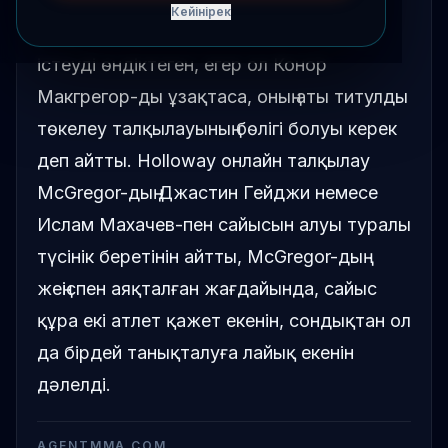
Кейінірек
Макс Оллоуай UFC 329 алдында теңдік
істеуді өндіктеген, егер ол Конор
Макгрегор-ды ұзақтаса, оның аты титулды
төкелеу талқылауының бөлігі болуы керек
деп айтты. Holloway онлайн талқылау
McGregor-дың Джастин Гейджи немесе
Ислам Махачев-пен сайысын алуы туралы
түсінік беретінін айтты, McGregor-дың
жеңіспен аяқталған жағдайында, сайыс
құра екі атлет қажет екенін, сондықтан ол
да бірдей танықталуға лайық екенін
дәлелді.
AGENTMMA.COM