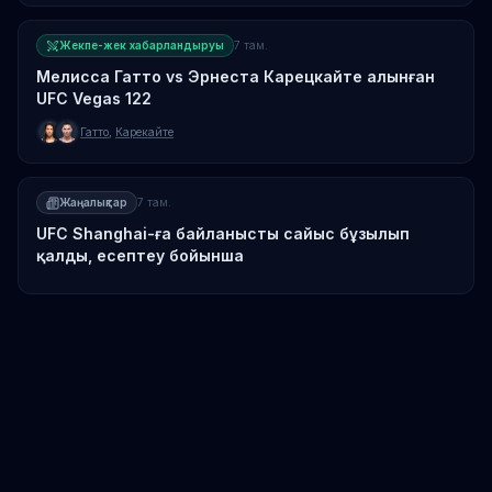
Жекпе-жек хабарландыруы
7 там.
Мелисса Гатто vs Эрнеста Карецкайте алынған
UFC Vegas 122
Гатто
,
Карекайте
Жаңалықтар
7 там.
UFC Shanghai-ға байланысты сайыс бұзылып
қалды, есептеу бойынша