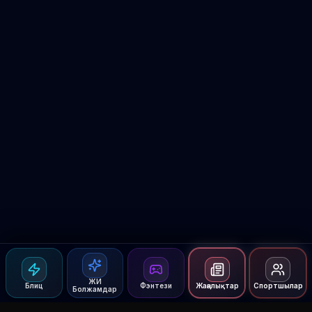
ЖИ
Блиц
Фэнтези
Жаңалықтар
Спортшылар
Болжамдар