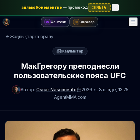
айлық абонементке
—
промокод
META
Фэнтези
Оқиғалар
🎮
📅
Жаңалықтарға оралу
Жаңалықтар
МакГрегору преподнесли
пользовательские пояса UFC
Автор:
Oscar Nascimento
2026 ж. 8 шілде
, 13:25
AgentMMA.com