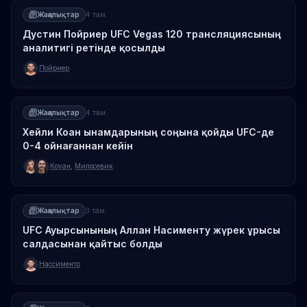
Жаңалықтар
4 там.
Дустин Пойриер UFC Vegas 120 трансляциясының
аналитигі ретінде қосылды
Пойриер
Жаңалықтар
4 там.
Хейли Коан ынамдарының соңына қойды UFC-де
0-4 ойнағаннан кейін
Коуан
,
Милосевик
Жаңалықтар
3 там.
UFC Ауырсынының Аллан Насименту жүрек ұрысы
салдасынан қайтыс болды
Нассименто