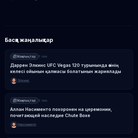
Конор Макгрегор
Басқа жаңалықтар
Жаңалықтар
5 там.
Даррен Элкинс UFC Vegas 120 турынында өзінің
келесі ойынын қалмасы болатынын жариялады
Элкинс
Жаңалықтар
5 там.
Аллан Насименто похоронен на церемонии,
почитающей наследие Chute Boxe
Нассименто