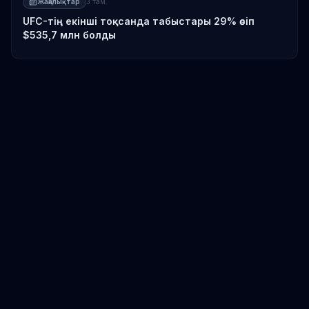
Жаңалықтар
3 там.
UFC-тің екінші тоқсанда табыстары 29% өсіп
$535,7 млн болды