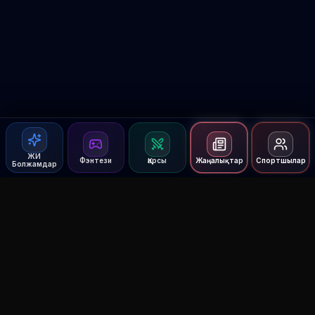
ЖИ
Фэнтези
Қарсы
Жаңалықтар
Спортшылар
Болжамдар
Agent MMA
The Ultimate MMA AI Assistant