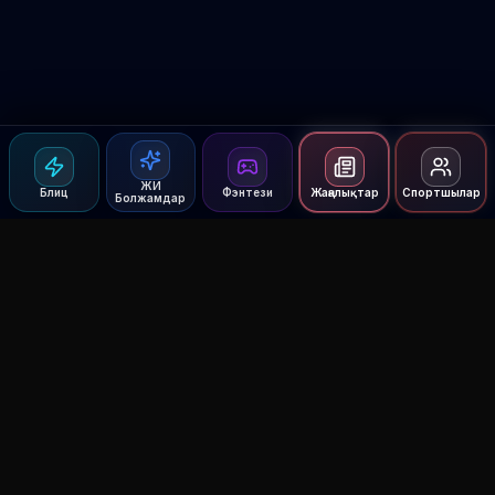
ЖИ
Блиц
Фэнтези
Жаңалықтар
Спортшылар
Болжамдар
Agent MMA
The Ultimate MMA AI Assistant
© 2026 Agent MMA. All rights reserved.
UFC AI Predictions
Versus
AI Results
MMA Lab
Blitz