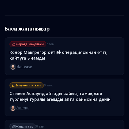
Басқа жаңалықтар
Жарақат жаңалығы
7 там.
Конор Макгрегор сәтті膝 операциясынан өтті,
қайтуға ынамды
Макгрегор
Әлеуметтік желі
6 там.
Стивен Асплунд айтады сайыс, тамақ және
түрленуі туралы ағымды апта сайысына дейін
Асплунд
Жаңалықтар
8 там.