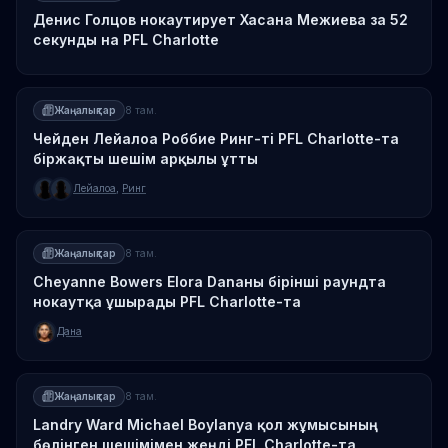
Денис Голцов нокаутирует Хасана Межиева за 52
секунды на PFL Charlotte
Жаңалықтар
8 там.
Чейден Лейалоа Роббие Ринг-ті PFL Charlotte-та
біржақты шешім арқылы ұтты
Лейалоа
,
Ринг
Жаңалықтар
8 там.
Cheyanne Bowers Elora Danаны бірінші раундта
нокаутқа ұшырады PFL Charlotte-та
Дана
Жаңалықтар
8 там.
Landry Ward Michael Boylanya қол жұмысының
бөлінген шешімімен жеңді PFL Charlotte-та