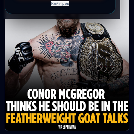
Кейінірек