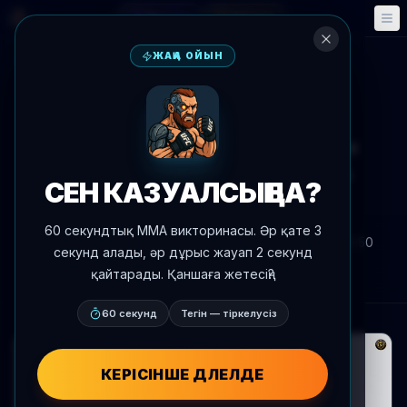
Фэнтези
Оқиғалар
🎮
📅
ЖАҢА ОЙЫН
Жаңалықтарға оралу
Әлеуметтік желі
МакГрегор заявляет, что он
величайший перо в весе со
СЕН КАЗУАЛСЫҢ БА?
времен Брюса Ли
60 секундтық MMA викторинасы. Әр қате 3
Автор:
Oscar Nascimento
2026 ж. 8 шілде
, 15:50
секунд алады, әр дұрыс жауап 2 секунд
AgentMMA.com
қайтарады. Қаншаға жетесің?
60 секунд
Тегін — тіркелусіз
КЕРІСІНШЕ ДӘЛЕЛДЕ