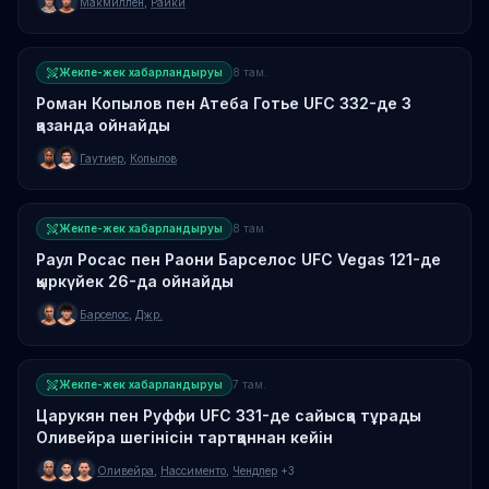
Макмиллен
,
Раики
Жекпе-жек хабарландыруы
8 там.
Роман Копылов пен Атеба Готье UFC 332-де 3
қазанда ойнайды
Гаутиер
,
Копылов
Жекпе-жек хабарландыруы
8 там.
Раул Росас пен Раони Барселос UFC Vegas 121-де
қыркүйек 26-да ойнайды
Барселос
,
Джр.
Жекпе-жек хабарландыруы
7 там.
Царукян пен Руффи UFC 331-де сайысқа тұрады
Оливейра шегінісін тартқаннан кейін
Оливейра
,
Нассименто
,
Чендлер
+3