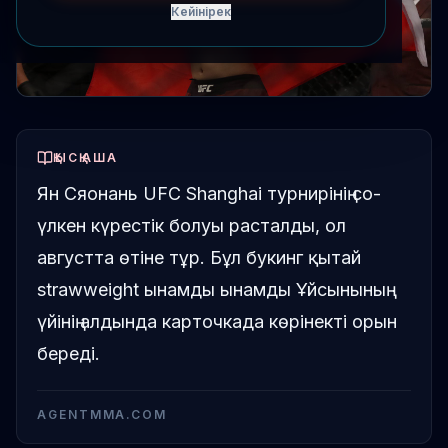
Кейінірек
ҚЫСҚАША
Ян Сяонань UFC Shanghai турнирінің со-
үлкен күрестік болуы расталды, ол
августта өтіне тұр. Бұл букинг қытай
strawweight ынамды ынамды Ұйсынының
үйінің алдында карточкада көрінекті орын
береді.
AGENTMMA.COM