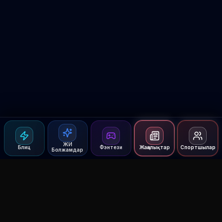
ЖИ
Блиц
Фэнтези
Жаңалықтар
Спортшылар
Болжамдар
Agent MMA
The Ultimate MMA AI Assistant