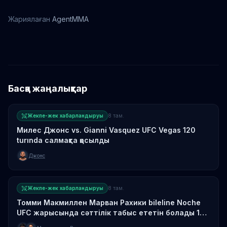
Жариялаған
AgentMMA
Ян Ксиаонан
Басқа жаңалықтар
Жекпе-жек хабарландыруы
8 там.
Милес Джонс vs. Gianni Vasquez UFC Vegas 120
turında салмақта қосылды
Джонс
Жекпе-жек хабарландыруы
8 там.
Томми Макмиллен Марван Рахики bileline Noche
UFC жарысындa сəттілік табыс ететін болады 12
қыркүйегінде