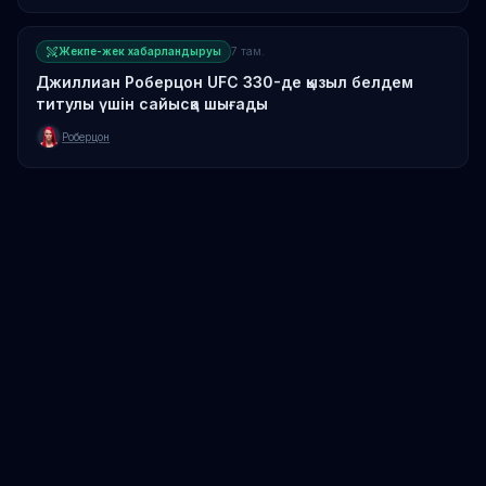
Жекпе-жек хабарландыруы
7 там.
Джиллиан Роберцон UFC 330-де қызыл белдем
титулы үшін сайысқа шығады
Роберцон