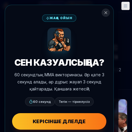
Фэнтези
Оқиғалар
🎮
📅
ЖАҢА ОЙЫН
Жаңалықтарға оралу
Жекпе-жек хабарландыруы
Ян Сяонань әзу жасалды UFC
Shanghai ағымдағы августта
СЕН КАЗУАЛСЫҢ БА?
Автор:
Oscar Nascimento
2026 ж. 8 шілде
, 16:22
60 секундтық MMA викторинасы. Әр қате 3
AgentMMA.com
секунд алады, әр дұрыс жауап 3 секунд
қайтарады. Қаншаға жетесің?
60 секунд
Тегін — тіркелусіз
КЕРІСІНШЕ ДӘЛЕЛДЕ