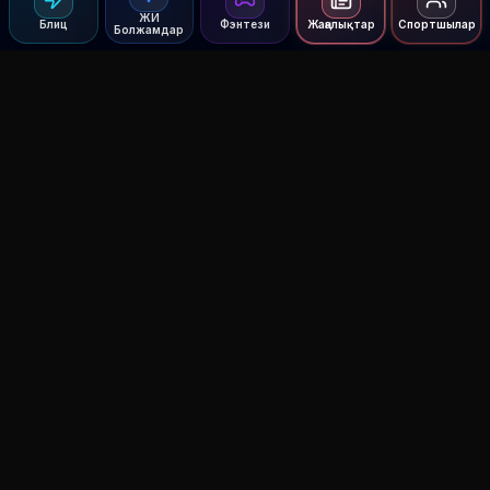
ЖИ
Блиц
Фэнтези
Жаңалықтар
Спортшылар
Болжамдар
Agent MMA
The Ultimate MMA AI Assistant
© 2026 Agent MMA. All rights reserved.
UFC AI Predictions
Versus
AI Results
MMA Lab
Blitz
UFC Reddit (English)
Glow Up
Terms and Privacy
Contact