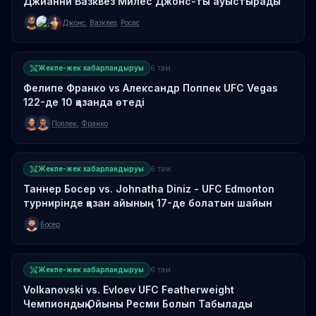
Джианни Вазквез Милес Джонс-ты ауыстырады
Джонс
,
Вазквез
,
Росас
Жекпе-жек хабарландыруы
6 там.
Фелипе Франко vs Александр Поппек UFC Vegas
122-де 10 қазанда өтеді
Поппек
,
Франко
Жекпе-жек хабарландыруы
6 там.
Таннер Босер vs. Johnatha Diniz - UFC Edmonton
турнирінде қазан айының 17-де болатын шайын
Босер
Жекпе-жек хабарландыруы
6 там.
Volkanovski vs. Evloev UFC Featherweight
Чемпиондық Ойыны Ресми Болып Табылады