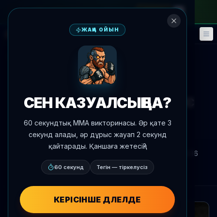
айлық абонементке
—
промокод
META
ЖАҢА ОЙЫН
Фэнтези
Оқиғалар
🎮
📅
Жаңалықтарға оралу
Жекпе-жек хабарландыруы
СЕН КАЗУАЛСЫҢ БА?
Джуниор Тафа vs. Ce Liu UFC
Shanghai-та 29 тамызда
60 секундтық MMA викторинасы. Әр қате 3
ұйымдастырылады
секунд алады, әр дұрыс жауап 2 секунд
қайтарады. Қаншаға жетесің?
Автор:
Oscar Nascimento
2026 ж. 9 шілде
, 0:36
AgentMMA.com
60 секунд
Тегін — тіркелусіз
КЕРІСІНШЕ ДӘЛЕЛДЕ