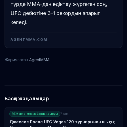
түрде MMA-дан өндіктеу жүргеген соң,
UFC дебютіне 3-1 рекордын апарып
келеді.
AGENTMMA.COM
Жариялаған
AgentMMA
Джуниор Тафа
Басқа жаңалықтар
Жекпе-жек хабарландыруы
7 там.
Джессие Росас UFC Vegas 120 турнирынан шықты;