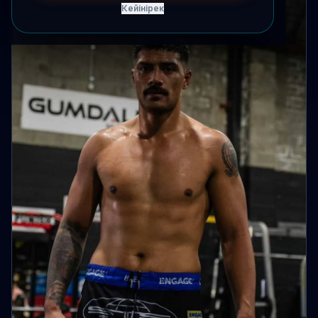
Кейінірек