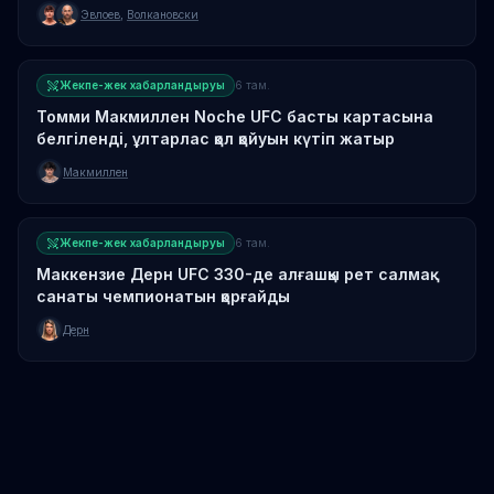
Эвлоев
,
Волкановски
Жекпе-жек хабарландыруы
6 там.
Томми Макмиллен Noche UFC басты картасына
белгіленді, ұлтарлас қол қойуын күтіп жатыр
Макмиллен
Жекпе-жек хабарландыруы
6 там.
Маккензие Дерн UFC 330-де алғашқы рет салмақ
санаты чемпионатын қорғайды
Дерн