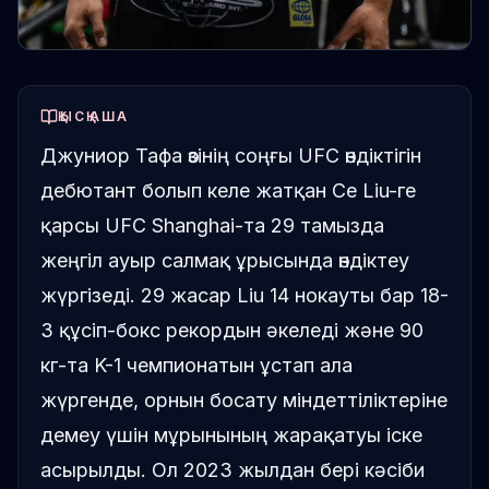
ҚЫСҚАША
Джуниор Тафа өзінің соңғы UFC өндіктігін
дебютант болып келе жатқан Ce Liu-ге
қарсы UFC Shanghai-та 29 тамызда
жеңгіл ауыр салмақ ұрысында өндіктеу
жүргізеді. 29 жасар Liu 14 нокауты бар 18-
3 құсіп-бокс рекордын әкеледі және 90
кг-та K-1 чемпионатын ұстап ала
жүргенде, орнын босату міндеттіліктеріне
демеу үшін мұрынының жарақатуы іске
асырылды. Ол 2023 жылдан бері кәсіби