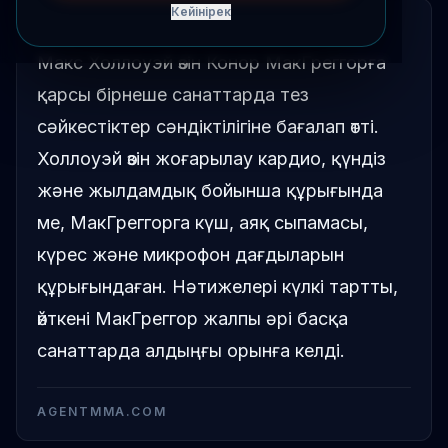
Кейінірек
ҚЫСҚАША
Макс Холлоуэй өзін Конор МакГреггорға
қарсы бірнеше санаттарда тез
сәйкестіктер сәндіктілігіне бағалап өтті.
Холлоуэй өзін жоғарылау кардио, қүндіз
және жылдамдық бойынша құрығында
ме, МакГреггорга күш, аяқ сыпамасы,
күрес және микрофон дағдыларын
құрығындаған. Нәтижелері күлкі тартты,
өйткені МакГреггор жалпы әрі басқа
санаттарда алдыңғы орынға келді.
AGENTMMA.COM