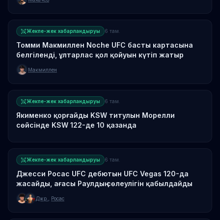
Жекпе-жек хабарландыруы
6 там.
Томми Макмиллен Noche UFC басты картасына
белгіленді, ұлтарлас қол қойуын күтіп жатыр
Макмиллен
Жекпе-жек хабарландыруы
6 там.
Якименко қорғайды KSW титулын Морелли
сөйсінде KSW 122-де 10 қазанда
Жекпе-жек хабарландыруы
6 там.
Джесси Росас UFC дебютын UFC Vegas 120-да
жасайды, ағасы Раулдың сөлеулігін қабылдайды
Джр.
,
Росас