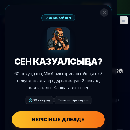
айлық абонементке
—
промокод
META
ЖАҢА ОЙЫН
Фэнтези
Оқиғалар
🎮
📅
Жаңалықтарға оралу
Әлеуметтік желі
СЕН КАЗУАЛСЫҢ БА?
Макс Холлоуэй атағалар
өндіктіктерін Конор МакГрегорға
60 секундтық MMA викторинасы. Әр қате 3
қарсы тез сәйкестіктер
секунд алады, әр дұрыс жауап 2 секунд
сәндіктілігінде атаңыз
қайтарады. Қаншаға жетесің?
Автор:
60 секунд
Oscar Nascimento
Тегін — тіркелусіз
2026 ж. 9 шілде
, 10:42
AgentMMA.com
КЕРІСІНШЕ ДӘЛЕЛДЕ