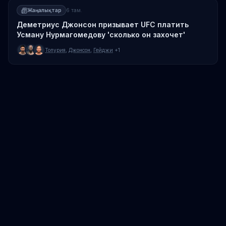
Жаңалықтар
6 там.
Деметриус Джонсон призывает UFC платить
Усману Нурмагомедову 'сколько он захочет'
Топурия
,
Джонсон
,
Гейджи
+1