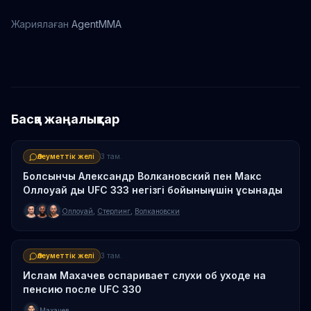
Жариялаған
AgentMMA
Макс Оллоуай
Конор Макгрегор
Басқа жаңалықтар
Әлеуметтік желі
3 там.
Болсынчы Александр Волкановский пен Макс
Оллоуай ды UFC 333 негізгі бойының үшін ұсынады
Оллоуай
,
Стерлинг
,
Волкановски
Әлеуметтік желі
3 там.
Ислам Махачев оспаривает слухи об уходе на
пенсию после UFC 330
Махачев