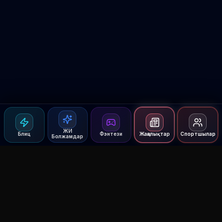
ЖИ
Блиц
Фэнтези
Жаңалықтар
Спортшылар
Болжамдар
Agent MMA
The Ultimate MMA AI Assistant