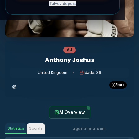
Talvez depois
AJ
Anthony Joshua
United Kingdom
•
Idade
:
36
Share
AI Overview
Statistics
Socials
agentmma.com