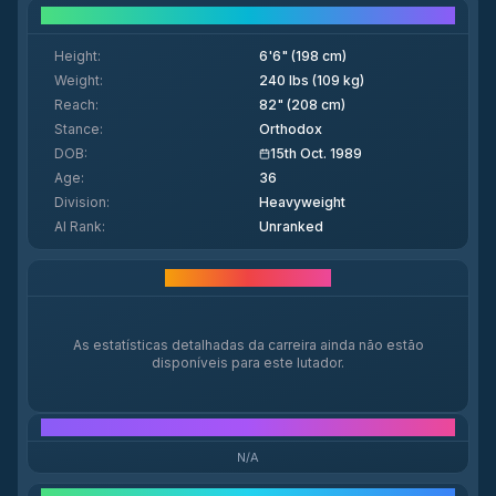
Fighter Details
Height
:
6'6" (198 cm)
Weight
:
240 lbs (109 kg)
Reach
:
82" (208 cm)
Stance
:
Orthodox
DOB
:
15th Oct. 1989
Age
:
36
Division
:
Heavyweight
AI Rank
:
Unranked
Estatísticas da Carreira
As estatísticas detalhadas da carreira ainda não estão
disponíveis para este lutador.
X Insights Score
N/A