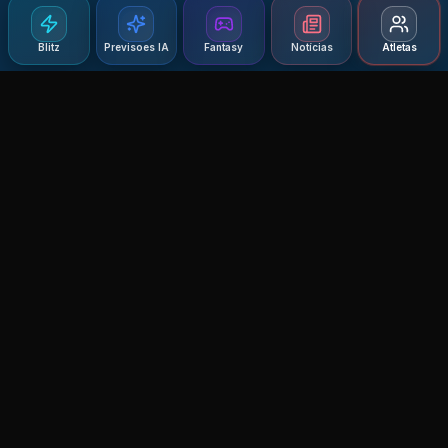
Blitz
Previsoes IA
Fantasy
Notícias
Atletas
Agent MMA
The Ultimate MMA AI Assistant
© 2026 Agent MMA. All rights reserved.
UFC AI Predictions
Versus
AI Results
MMA Lab
Blitz
UFC Reddit (English)
Glow Up
Terms and Privacy
Contact