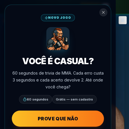
no passe mensal
—
use o código
META
NOVO JOGO
Fantasy
Eventos
🎮
📅
VOCÊ É CASUAL?
60 segundos de trivia de MMA. Cada erro custa
3 segundos e cada acerto devolve 2. Até onde
você chega?
60 segundos
Grátis — sem cadastro
PROVE QUE NÃO