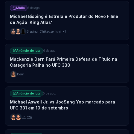
Mídia
5 de ago.
Michael Bisping é Estrela e Produtor do Novo Filme
de Ação 'King Atlas'
Bisping
,
Chikadze
,
Ishii
+1
Anúncio de luta
6 de ago.
Mackenzie Dern Fará Primeira Defesa de Título na
Categoria Palha no UFC 330
Dern
Anúncio de luta
5 de ago.
Michael Aswell Jr. vs JooSang Yoo marcado para
UFC 331 em 19 de setembro
Jr.
,
Yoo