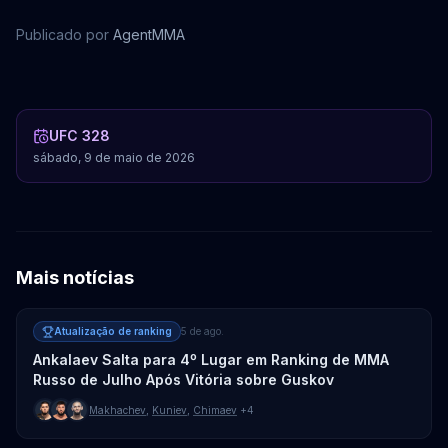
Publicado por
AgentMMA
Sean Strickland
Luke Rockhold
Dricus Du Plessis
Jorge Masvidal
UFC 328
sábado, 9 de maio de 2026
Mais notícias
Atualização de ranking
5 de ago.
Ankalaev Salta para 4º Lugar em Ranking de MMA
Russo de Julho Após Vitória sobre Guskov
Makhachev
,
Kuniev
,
Chimaev
+4