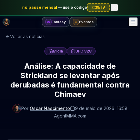
no passe mensal
—
use o código
META
Fantasy
Eventos
🎮
📅
Voltar às notícias
Mídia
UFC 328
Análise: A capacidade de
Strickland se levantar após
derubadas é fundamental contra
Chimaev
Por
Oscar Nascimento
9 de maio de 2026
, 16:58
AgentMMA.com