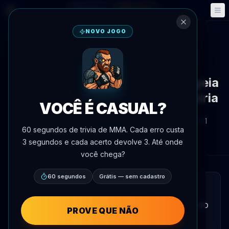
Fantasy
Eventos
🎮
📅
NOVO JOGO
Voltar às notícias
Redes sociais
Valentina Shevchenko homenageia
pilotos soviéticas no Dia da Vitória
VOCÊ É CASUAL?
Por
Oscar Nascimento
9 de maio de 2026
, 17:11
60 segundos de trivia de MMA. Cada erro custa
AgentMMA.com
3 segundos e cada acerto devolve 3. Até onde
você chega?
60 segundos
Grátis — sem cadastro
LEITURA RÁPIDA
Valentina Shevchenko postou felicitações do
PROVE QUE NÃO
Dia da Vitória nas redes sociais,