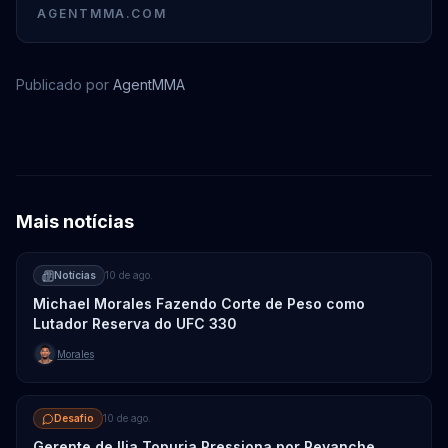
AGENTMMA.COM
Publicado por
AgentMMA
Valentina Shevchenko
Mais notícias
Notícias
10 de ago.
Michael Morales Fazendo Corte de Peso como
Lutador Reserva do UFC 330
Morales
Desafio
10 de ago.
Gerente de Ilia Topuria Pressiona por Revanche