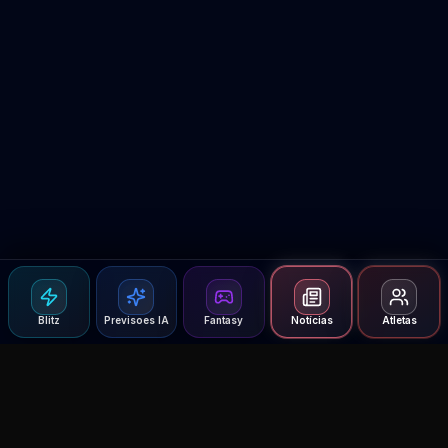
Blitz
Previsoes IA
Fantasy
Notícias
Atletas
Agent MMA
The Ultimate MMA AI Assistant