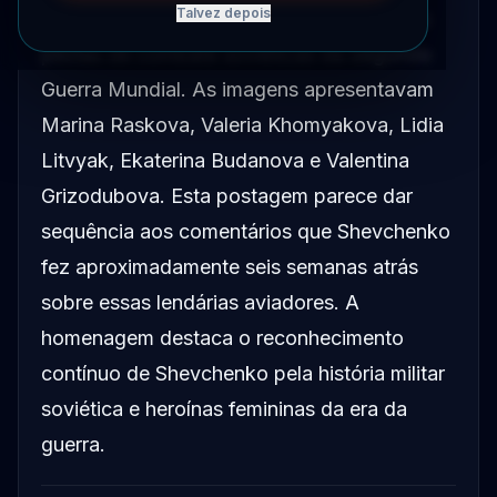
Talvez depois
acompanhadas de fotografias de famosas
pilotas de combate soviéticas da Segunda
Guerra Mundial. As imagens apresentavam
Marina Raskova, Valeria Khomyakova, Lidia
Litvyak, Ekaterina Budanova e Valentina
Grizodubova. Esta postagem parece dar
sequência aos comentários que Shevchenko
fez aproximadamente seis semanas atrás
sobre essas lendárias aviadores. A
homenagem destaca o reconhecimento
contínuo de Shevchenko pela história militar
soviética e heroínas femininas da era da
guerra.