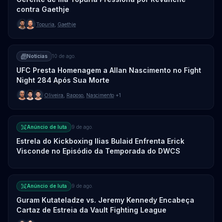
contra Gaethje
Topuria
,
Gaethje
Notícias
10 de ago.
UFC Presta Homenagem a Allan Nascimento no Fight
Night 284 Após Sua Morte
Oliveira
,
Raposo
,
Nascimento
+1
Anúncio de luta
9 de ago.
Estrela do Kickboxing Ilias Bulaid Enfrenta Erick
Visconde no Episódio da Temporada do DWCS
Anúncio de luta
9 de ago.
Guram Kutateladze vs. Jeremy Kennedy Encabeça
Cartaz de Estreia da Vault Fighting League