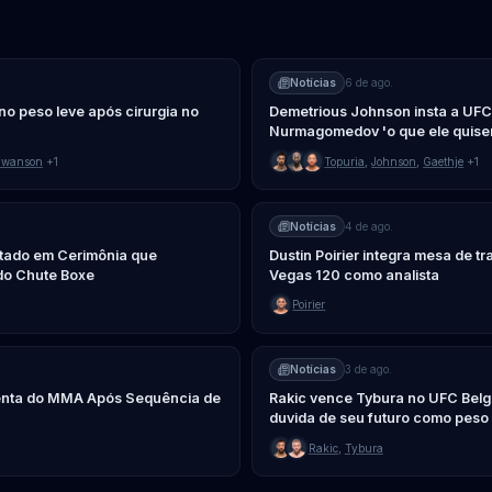
Notícias
6 de ago.
a no peso leve após cirurgia no
Demetrious Johnson insta a UF
Nurmagomedov 'o que ele quise
Swanson
+1
Topuria
,
Johnson
,
Gaethje
+1
Notícias
4 de ago.
tado em Cerimônia que
Dustin Poirier integra mesa de 
do Chute Boxe
Vegas 120 como analista
Poirier
Notícias
3 de ago.
enta do MMA Após Sequência de
Rakic vence Tybura no UFC Bel
duvida de seu futuro como peso
Rakic
,
Tybura