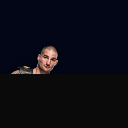
Agent MMA
The Ultimate MMA AI Assistant