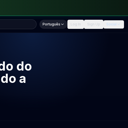
Português
Log In
Sign Up
Social
do do
ido a