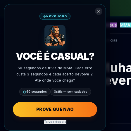
NOVO JOGO
NEW
Blitz
Eventos
Fantasy
Versus
MMA 
Previsoes IA
AgentMMA
Voltar às notícias
VOCÊ É CASUAL?
Muha
60 segundos de trivia de MMA. Cada erro
custa 3 segundos e cada acerto devolve 2.
even
Até onde você chega?
60 segundos
Grátis — sem cadastro
PROVE QUE NÃO
Talvez depois