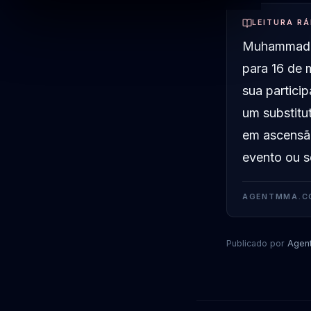
LEITURA RÁ
Muhammad M
para 16 de 
sua partici
um substit
em ascensão
evento ou s
AGENTMMA.C
Publicado por
Agen