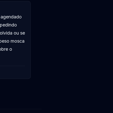
 agendado
mpedindo
olvida ou se
 peso mosca
obre o