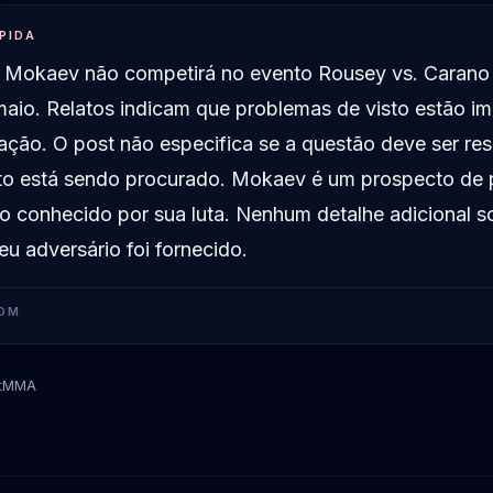
PIDA
okaev não competirá no evento Rousey vs. Carano
maio. Relatos indicam que problemas de visto estão i
pação. O post não especifica se a questão deve ser res
uto está sendo procurado. Mokaev é um prospecto de
 conhecido por sua luta. Nenhum detalhe adicional s
eu adversário foi fornecido.
OM
tMMA
Muhammad Mokaev