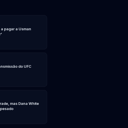
C a pagar a Usman
r'
transmissão do UFC
grade, mas Dana White
 pesado