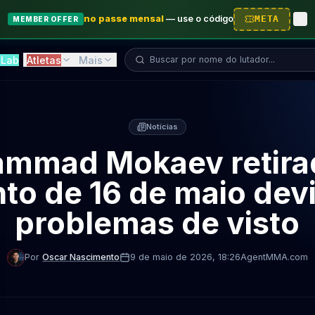
no passe mensal
—
use o código
META
MEMBER OFFER
Buscar lutador...
Lab
Atletas
Mais
Notícias
mmad Mokaev retira
to de 16 de maio dev
problemas de visto
Por
Oscar Nascimento
9 de maio de 2026
, 18:26
AgentMMA.com