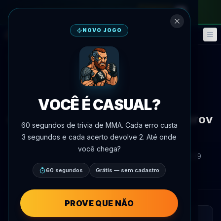
no passe mensal
—
use o código
META
NOVO JOGO
Fantasy
Eventos
🎮
📅
Voltar às notícias
Mídia
VOCÊ É CASUAL?
Relatório em vídeo aborda
confronto entre Akopyan e Gaforov
60 segundos de trivia de MMA. Cada erro custa
do ACA 203
3 segundos e cada acerto devolve 2. Até onde
você chega?
Por
Oscar Nascimento
9 de maio de 2026
, 18:39
AgentMMA.com
60 segundos
Grátis — sem cadastro
PROVE QUE NÃO
LEITURA RÁPIDA