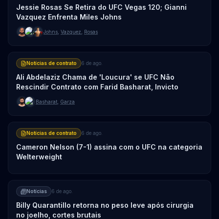
Jessie Rosas Se Retira do UFC Vegas 120; Gianni
Vazquez Enfrenta Miles Johns
Johns
,
Vazquez
,
Rosas
Notícias de contrato
6 de ago.
Ali Abdelaziz Chama de 'Loucura' se UFC Não
Rescindir Contrato com Farid Basharat, Invicto
Basharat
,
Garza
Notícias de contrato
6 de ago.
Cameron Nelson (7-1) assina com o UFC na categoria
Welterweight
Notícias
6 de ago.
Billy Quarantillo retorna no peso leve após cirurgia
no joelho, cortes brutais