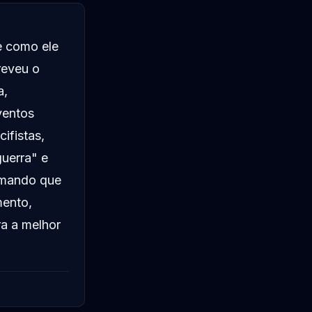
e como ele
reveu o
a,
ventos
ifistas,
guerra" e
irmando que
mento,
ra a melhor