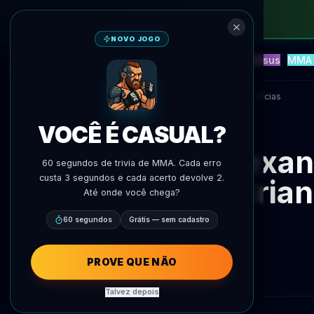
NOVO JOGO
NEW
Blitz
Eventos
Fantasy
Versus
MMA 
Previsoes IA
AgentMMA
Voltar às notícias
VOCÊ É CASUAL?
Alexan
60 segundos de trivia de MMA. Cada erro
custa 3 segundos e cada acerto devolve 2.
Crian
Até onde você chega?
60 segundos
Grátis — sem cadastro
PROVE QUE NÃO
Talvez depois