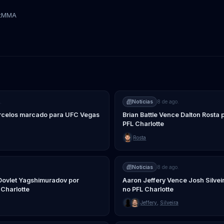
tMMA
Alexander Volkov
.
Notícias
8 de ago.
arcelos marcado para UFC Vegas
Brian Battle Vence Dalton Rosta 
PFL Charlotte
Rosta
Notícias
8 de ago.
Dovlet Yagshimuradov por
Aaron Jeffery Vence Josh Silve
 Charlotte
no PFL Charlotte
Jeffery
,
Silveira