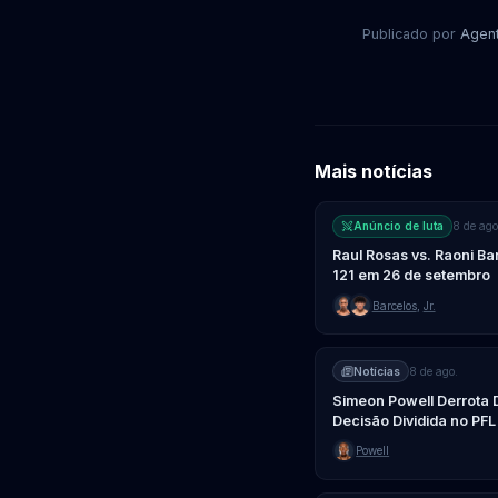
Publicado por
Agen
Mais notícias
Anúncio de luta
8 de ago
Raul Rosas vs. Raoni B
121 em 26 de setembro
Barcelos
,
Jr.
Notícias
8 de ago.
Simeon Powell Derrota 
Decisão Dividida no PFL
Powell