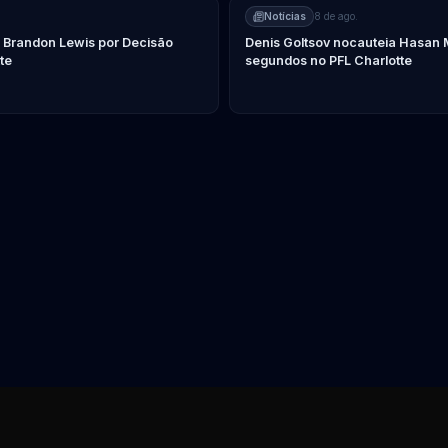
Notícias
8 de ago.
a Brandon Lewis por Decisão
Denis Goltsov nocauteia Hasan
te
segundos no PFL Charlotte