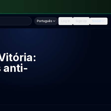
Português
Log In
Sign Up
Social
itória:
 anti-