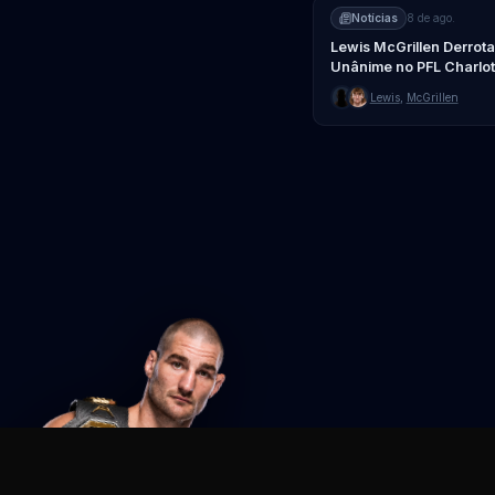
Notícias
8 de ago.
Lewis McGrillen Derrot
Unânime no PFL Charlot
Lewis
,
McGrillen