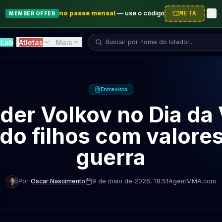
no passe mensal
—
use o código
META
MEMBER OFFER
Buscar lutador...
Lab
Atletas
Mais
Entrevista
der Volkov no Dia da V
do filhos com valores
guerra
Por
Oscar Nascimento
9 de maio de 2026
, 18:51
AgentMMA.com