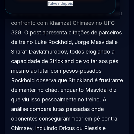
Uma análise aprofundada examina a defesa
Talvez depois
de wrestling de Sean Strickland antes de seu
confronto com Khamzat Chimaev no UFC
328. O post apresenta citações de parceiros
de treino Luke Rockhold, Jorge Masvidal e
Sharaf Davlatmurodov, todos elogiando a
capacidade de Strickland de voltar aos pés
mesmo ao lutar com pesos-pesados.
Rockhold observa que Strickland é frustrante
de manter no chão, enquanto Masvidal diz
que viu isso pessoalmente no treino. A
análise compara lutas passadas onde
oponentes conseguiram ficar em pé contra
Chimaev, incluindo Dricus du Plessis e