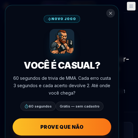
Fantasy
Eventos
🎮
📅
NOVO JOGO
Voltar às notícias
Mídia
UFC 328
Análise: A capacidade de
Strickland em se levantar é fator-
VOCÊ É CASUAL?
chave contra o grappling de
Chimaev
60 segundos de trivia de MMA. Cada erro custa
3 segundos e cada acerto devolve 2. Até onde
Por
Oscar Nascimento
9 de maio de 2026
, 18:51
você chega?
AgentMMA.com
60 segundos
Grátis — sem cadastro
PROVE QUE NÃO
LEITURA RÁPIDA