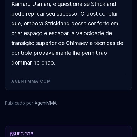
Kamaru Usman, e questiona se Strickland
pode replicar seu sucesso. O post conclui
que, embora Strickland possa ser forte em
criar espaço e escapar, a velocidade de
transição superior de Chimaev e técnicas de
controle provavelmente lhe permitirão
dominar no chão.
AGENTMMA.COM
Publicado por
AgentMMA
Sean Strickland
Luke Rockhold
Dricus Du Plessis
Jorge Masvidal
UFC 328