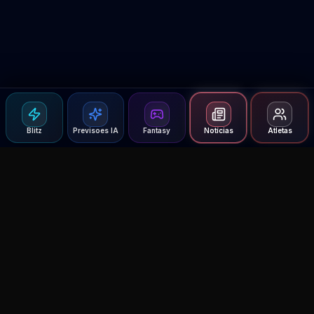
Blitz
Previsoes IA
Fantasy
Notícias
Atletas
Agent MMA
The Ultimate MMA AI Assistant
© 2026 Agent MMA. All rights reserved.