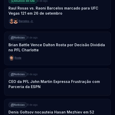
Anúncio de luta
8 de ago.
Raul Rosas vs. Raoni Barcelos marcado para UFC
Vegas 121 em 26 de setembro
Barcelos
,
Jr.
Notícias
8 de ago.
Brian Battle Vence Dalton Rosta por Decisão Dividida
no PFL Charlotte
Rosta
Notícias
8 de ago.
CEO da PFL John Martin Expressa Frustração com
Parceria da ESPN
Notícias
8 de ago.
Denis Goltsov nocauteia Hasan Mezhiev em 52