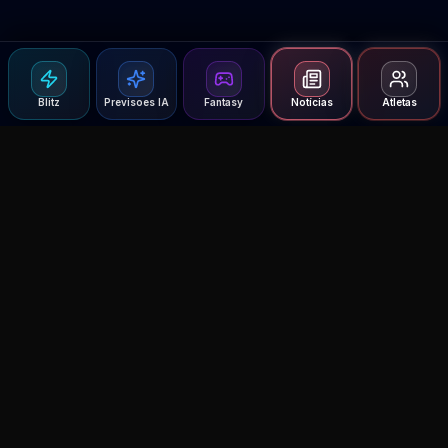
Blitz
Previsoes IA
Fantasy
Notícias
Atletas
Agent MMA
The Ultimate MMA AI Assistant
© 2026 Agent MMA. All rights reserved.
UFC AI Predictions
Versus
AI Results
MMA Lab
Blitz
UFC Reddit (English)
Glow Up
Terms and Privacy
Contact