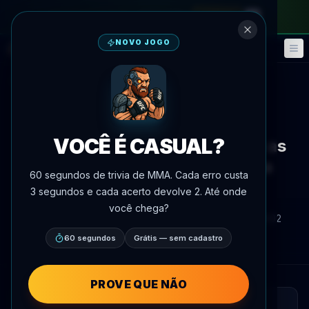
no passe mensal
—
use o código
META
NOVO JOGO
Fantasy
Eventos
🎮
📅
Voltar às notícias
Mídia
UFC 328
VOCÊ É CASUAL?
Alexander Volkov opina sobre as
chances de Strickland contra
60 segundos de trivia de MMA. Cada erro custa
Chimaev
3 segundos e cada acerto devolve 2. Até onde
você chega?
Por
Oscar Nascimento
9 de maio de 2026
, 19:02
AgentMMA.com
60 segundos
Grátis — sem cadastro
PROVE QUE NÃO
LEITURA RÁPIDA