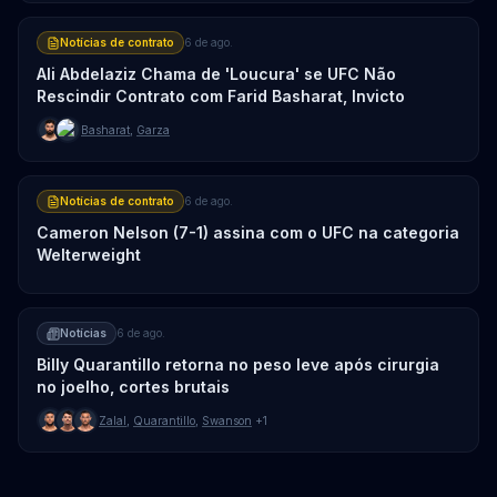
Notícias de contrato
6 de ago.
Ali Abdelaziz Chama de 'Loucura' se UFC Não
Rescindir Contrato com Farid Basharat, Invicto
Basharat
,
Garza
Notícias de contrato
6 de ago.
Cameron Nelson (7-1) assina com o UFC na categoria
Welterweight
Notícias
6 de ago.
Billy Quarantillo retorna no peso leve após cirurgia
no joelho, cortes brutais
Zalal
,
Quarantillo
,
Swanson
+1