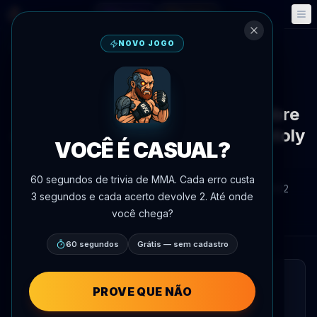
Fantasy
Eventos
🎮
📅
NOVO JOGO
Voltar às notícias
Mídia
Reportagem de longa forma sobre
o campeão de luta olímpica Anatoly
VOCÊ É CASUAL?
Parfenov publicada
60 segundos de trivia de MMA. Cada erro custa
Por
Oscar Nascimento
9 de maio de 2026
, 19:02
3 segundos e cada acerto devolve 2. Até onde
AgentMMA.com
você chega?
60 segundos
Grátis — sem cadastro
LEITURA RÁPIDA
PROVE QUE NÃO
Um artigo abrangente foi lançado sobre