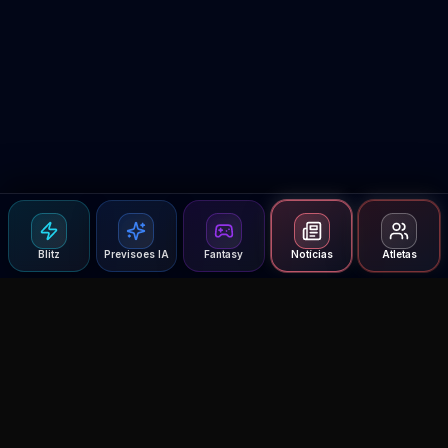
Blitz
Previsoes IA
Fantasy
Notícias
Atletas
Agent MMA
The Ultimate MMA AI Assistant