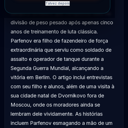
Anatoly Parfenov, o campeão de luta
Talvez depois
olímpica soviético que conquistou ouro na
divisão de peso pesado após apenas cinco
anos de treinamento de luta clássica.
Parfenov era filho de fazendeiro de força
extraordinária que serviu como soldado de
assalto e operador de tanque durante a
Segunda Guerra Mundial, alcançando a
vitória em Berlim. O artigo inclui entrevistas
com seu filho e alunos, além de uma visita à
sua cidade natal de Dvornikovo fora de
Moscou, onde os moradores ainda se
lembram dele vividamente. As histórias
incluem Parfenov esmagando a mão de um