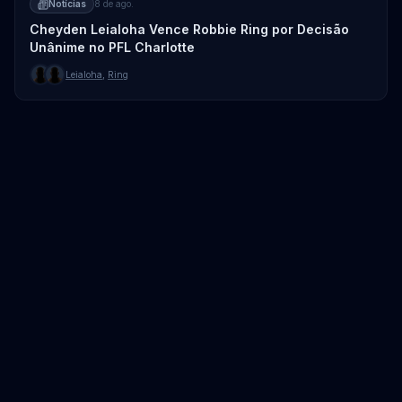
Notícias
8 de ago.
Cheyden Leialoha Vence Robbie Ring por Decisão
Unânime no PFL Charlotte
Leialoha
,
Ring