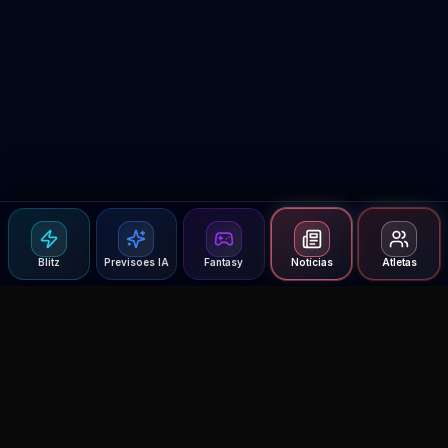
Blitz
Previsoes IA
Fantasy
Notícias
Atletas
Agent MMA
The Ultimate MMA AI Assistant