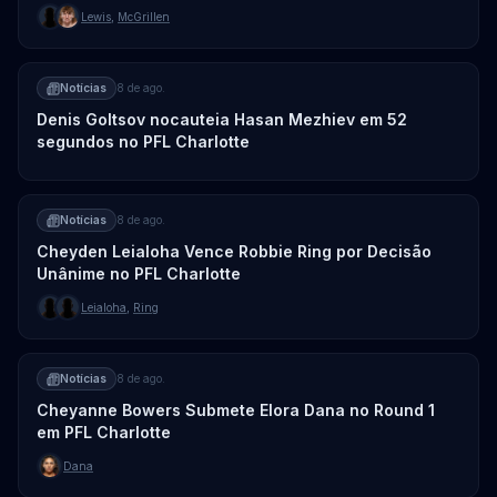
Lewis
,
McGrillen
Notícias
8 de ago.
Denis Goltsov nocauteia Hasan Mezhiev em 52
segundos no PFL Charlotte
Notícias
8 de ago.
Cheyden Leialoha Vence Robbie Ring por Decisão
Unânime no PFL Charlotte
Leialoha
,
Ring
Notícias
8 de ago.
Cheyanne Bowers Submete Elora Dana no Round 1
em PFL Charlotte
Dana