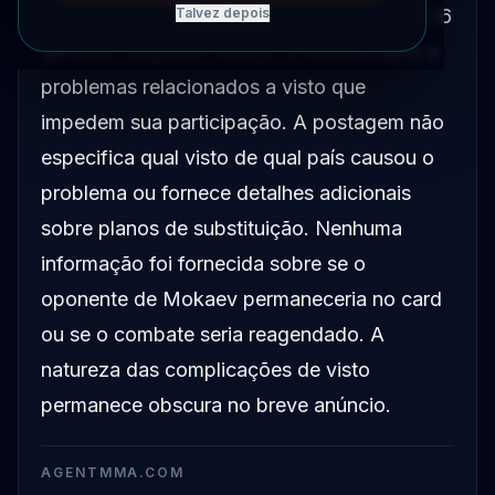
evento Rousey vs. Carano agendado para 16
Talvez depois
de maio. Segundo relatos, a retirada deve a
problemas relacionados a visto que
impedem sua participação. A postagem não
especifica qual visto de qual país causou o
problema ou fornece detalhes adicionais
sobre planos de substituição. Nenhuma
informação foi fornecida sobre se o
oponente de Mokaev permaneceria no card
ou se o combate seria reagendado. A
natureza das complicações de visto
permanece obscura no breve anúncio.
AGENTMMA.COM