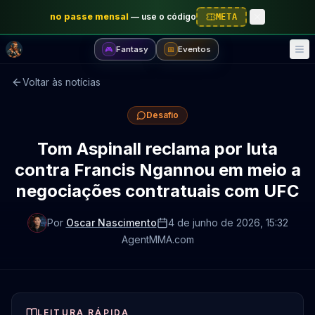
no passe mensal
—
use o código
META
Fantasy
Eventos
🎮
📅
Voltar às notícias
Desafio
Tom Aspinall reclama por luta
contra Francis Ngannou em meio a
negociações contratuais com UFC
Por
Oscar Nascimento
4 de junho de 2026
, 15:32
AgentMMA.com
LEITURA RÁPIDA