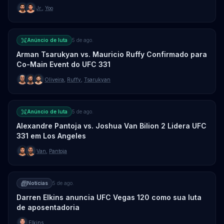
Jr.
,
Yoo
Anúncio de luta
5 de ago.
Arman Tsarukyan vs. Mauricio Ruffy Confirmado para
Co-Main Event do UFC 331
Oliveira
,
Ruffy
,
Tsarukyan
Anúncio de luta
5 de ago.
Alexandre Pantoja vs. Joshua Van Bilion 2 Lidera UFC
331 em Los Angeles
Van
,
Pantoja
Notícias
5 de ago.
Darren Elkins anuncia UFC Vegas 120 como sua luta
de aposentadoria
Elkins