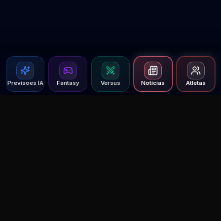
Previsoes IA
Fantasy
Versus
Notícias
Atletas
Agent MMA
The Ultimate MMA AI Assistant